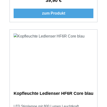
39,90 €
Regulärer Preis:
zum Produkt
Kopfleuchte Ledlenser HF6R Core blau
LED Stirnlampe mit 800 Lumen Leuchtkraft