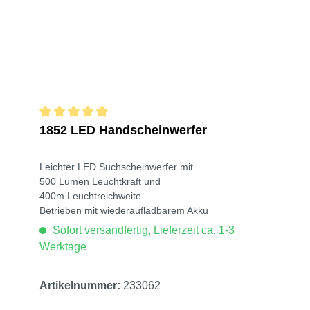
Durchschnittliche Bewertung von 5 von 5 Sternen
1852 LED Handscheinwerfer
Leichter LED Suchscheinwerfer mit
500 Lumen Leuchtkraft und
400m Leuchtreichweite
Betrieben mit wiederaufladbarem Akku
Sofort versandfertig, Lieferzeit ca. 1-3
Werktage
Artikelnummer:
233062