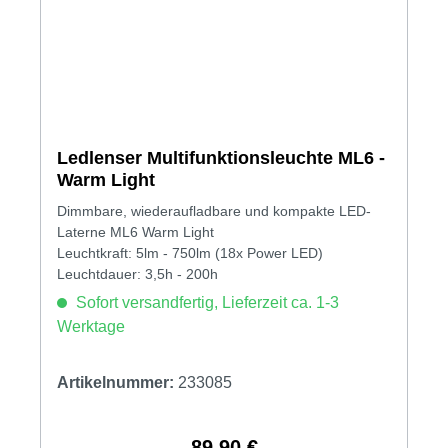
Ledlenser Multifunktionsleuchte ML6 -
Warm Light
Dimmbare, wiederaufladbare und kompakte LED-
Laterne ML6 Warm Light
Leuchtkraft: 5lm - 750lm (18x Power LED)
Leuchtdauer: 3,5h - 200h
Sofort versandfertig, Lieferzeit ca. 1-3
Werktage
Artikelnummer:
233085
89,90 €
Regulärer Preis: