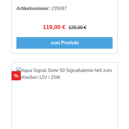
Artikelnummer:
235087
119,00 €
Verkaufspreis:
Regulärer Preis:
125,00 €
zum Produkt
Rabatt
%