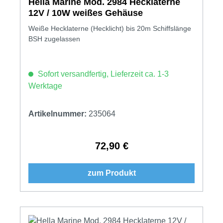
Hella Marine Mod. 2984 Hecklaterne
12V / 10W weißes Gehäuse
Weiße Hecklaterne (Hecklicht) bis 20m Schiffslänge
BSH zugelassen
Sofort versandfertig, Lieferzeit ca. 1-3
Werktage
Artikelnummer:
235064
72,90 €
Regulärer Preis:
zum Produkt