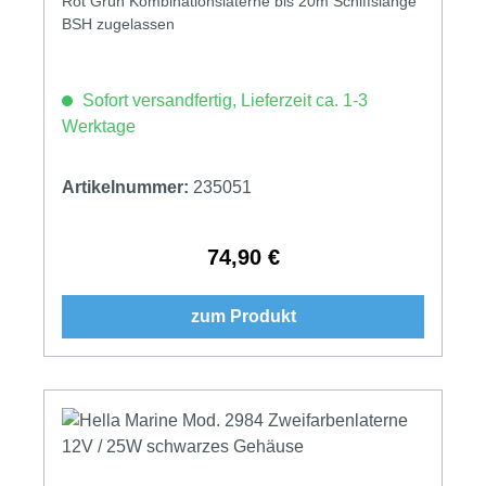
Rot Grün Kombinationslaterne bis 20m Schiffslänge
BSH zugelassen
Sofort versandfertig, Lieferzeit ca. 1-3
Werktage
Artikelnummer:
235051
74,90 €
Regulärer Preis:
zum Produkt