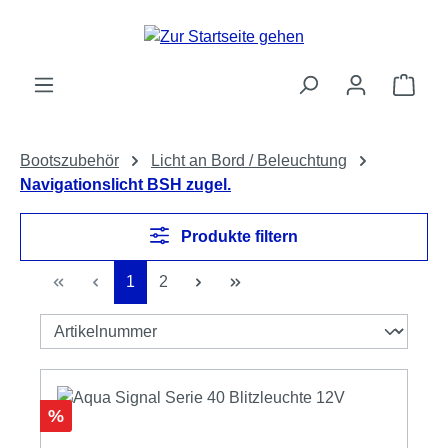
Zum Hauptinhalt springen
Ware
Bootszubehör
Licht an Bord / Beleuchtung
Navigationslicht BSH zugel.
Produkte filtern
Seite
Seite
1
2
Rabatt
%