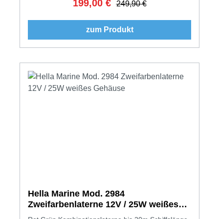
199,00 €
Verkaufspreis:
Regulärer Preis:
249,90 €
zum Produkt
Hella Marine Mod. 2984
Zweifarbenlaterne 12V / 25W weißes
Gehäuse