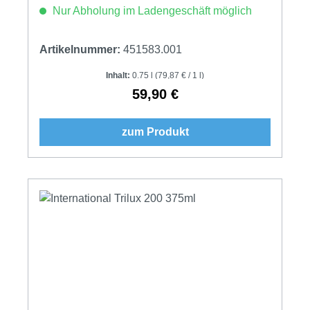
Nur Abholung im Ladengeschäft möglich
Artikelnummer:
451583.001
Inhalt:
0.75 l
(79,87 € / 1 l)
59,90 €
Regulärer Preis:
zum Produkt