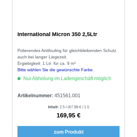
International Micron 350 2,5Ltr
Polierendes Antifouling für gleichbleibenden Schutz
auch bei langer Liegezeit.
Ergiebigkeit: 1 Ltr. für ca. 9 m²
Bitte wählen Sie die gewünschte Farbe.
Nur Abholung im Ladengeschäft möglich
Artikelnummer:
451561.001
Inhalt:
2.5 l
(67,98 € / 1 l)
169,95 €
Regulärer Preis:
zum Produkt