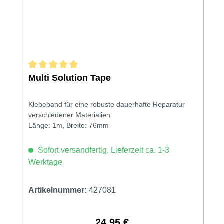
Durchschnittliche Bewertung von 5 von 5 Sternen
Multi Solution Tape
Klebeband für eine robuste dauerhafte Reparatur
verschiedener Materialien
Länge: 1m, Breite: 76mm
Sofort versandfertig, Lieferzeit ca. 1-3
Werktage
Artikelnummer:
427081
24,95 €
Regulärer Preis: