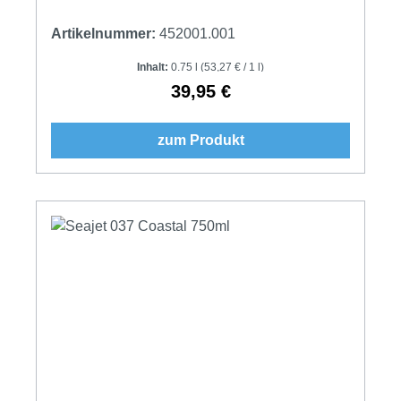
Artikelnummer:
452001.001
Inhalt:
0.75 l
(53,27 € / 1 l)
39,95 €
Regulärer Preis:
zum Produkt