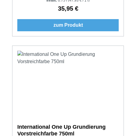
Inhalt:
0.75 l
(47,93 € / 1 l)
35,95 €
Regulärer Preis:
zum Produkt
International One Up Grundierung
Vorstreichfarbe 750ml