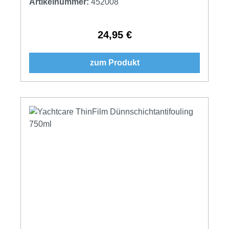
Artikelnummer:
452008
24,95 €
Regulärer Preis:
zum Produkt