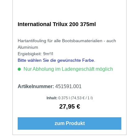
International Trilux 200 375ml
Hartantifouling für alle Bootsbaumaterialien - auch
Aluminium
Ergiebigkeit: 9m²/l
Bitte wählen Sie die gewünschte Farbe.
Nur Abholung im Ladengeschäft möglich
Artikelnummer:
451591.001
Inhalt:
0.375 l
(74,53 € / 1 l)
27,95 €
Regulärer Preis:
zum Produkt