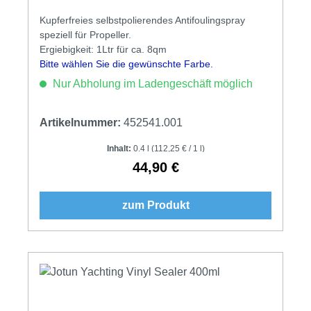
Kupferfreies selbstpolierendes Antifoulingspray
speziell für Propeller.
Ergiebigkeit: 1Ltr für ca. 8qm
Bitte wählen Sie die gewünschte Farbe.
Nur Abholung im Ladengeschäft möglich
Artikelnummer:
452541.001
Inhalt:
0.4 l
(112,25 € / 1 l)
44,90 €
Regulärer Preis:
zum Produkt