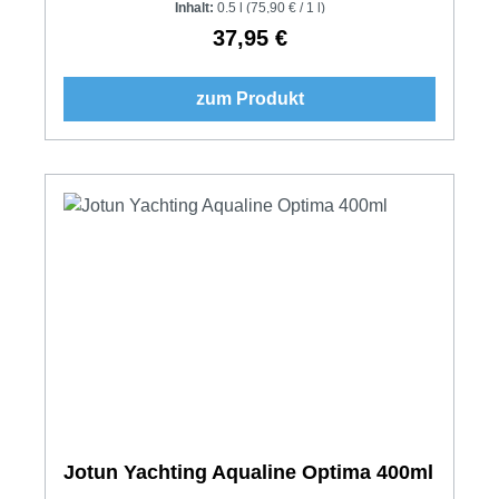
Inhalt:
0.5 l
(75,90 € / 1 l)
37,95 €
Regulärer Preis:
zum Produkt
Jotun Yachting Aqualine Optima 400ml