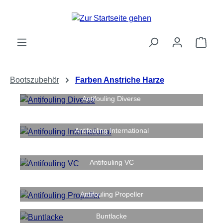
Zum Hauptinhalt springen
Ware
Bootszubehör
Farben Anstriche Harze
Antifouling Diverse
Antifouling International
Antifouling VC
Antifouling Propeller
Buntlacke