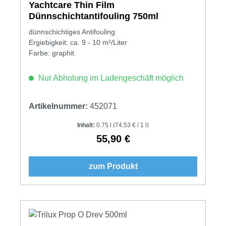
Yachtcare Thin Film
Dünnschichtantifouling 750ml
dünnschichtiges Antifouling
Ergiebigkeit: ca. 9 - 10 m²/Liter
Farbe: graphit
Nur Abholung im Ladengeschäft möglich
Artikelnummer:
452071
Inhalt:
0.75 l
(74,53 € / 1 l)
55,90 €
Regulärer Preis:
zum Produkt