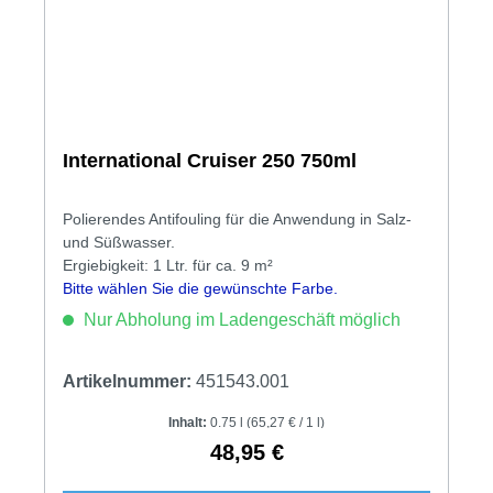
International Cruiser 250 750ml
Polierendes Antifouling für die Anwendung in Salz­
und Süßwasser.
Ergiebigkeit: 1 Ltr. für ca. 9 m²
Bitte wählen Sie die gewünschte Farbe.
Nur Abholung im Ladengeschäft möglich
Artikelnummer:
451543.001
Inhalt:
0.75 l
(65,27 € / 1 l)
48,95 €
Regulärer Preis: