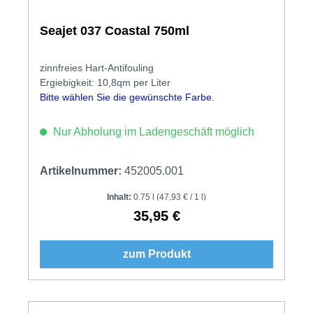
Seajet 037 Coastal 750ml
zinnfreies Hart-Antifouling
Ergiebigkeit: 10,8qm per Liter
Bitte wählen Sie die gewünschte Farbe.
Nur Abholung im Ladengeschäft möglich
Artikelnummer:
452005.001
Inhalt:
0.75 l
(47,93 € / 1 l)
35,95 €
Regulärer Preis:
zum Produkt