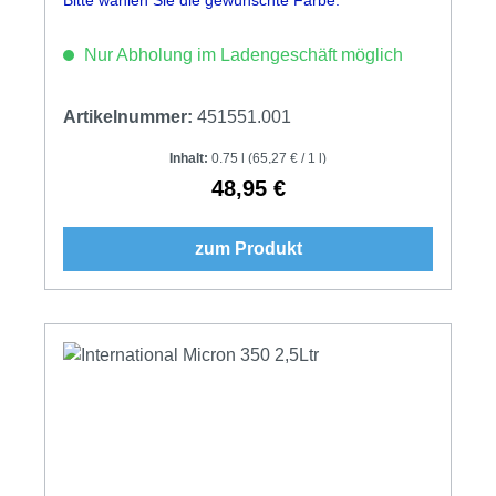
Nur Abholung im Ladengeschäft möglich
Artikelnummer:
451551.001
Inhalt:
0.75 l
(65,27 € / 1 l)
48,95 €
Regulärer Preis:
zum Produkt