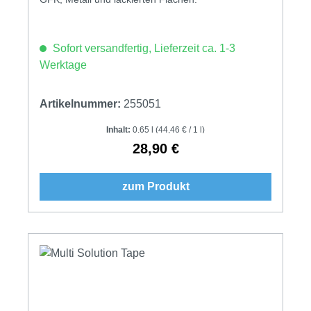
Sofort versandfertig, Lieferzeit ca. 1-3
Werktage
Artikelnummer:
255051
Inhalt:
0.65 l
(44,46 € / 1 l)
28,90 €
Regulärer Preis:
zum Produkt