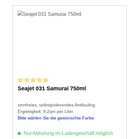
Durchschnittliche Bewertung von 5 von 5 Sternen
Seajet 031 Samurai 750ml
zinnfreies, selbstpolierendes Antifouling
Ergiebigkeit: 9,2qm per Liter.
Bitte wählen Sie die gewünschte Farbe.
Nur Abholung im Ladengeschäft möglich