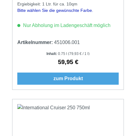
Ergiebigkeit: 1 Ltr. für ca. 10qm
Bitte wählen Sie die gewünschte Farbe.
Nur Abholung im Ladengeschäft möglich
Artikelnummer:
451006.001
Inhalt:
0.75 l
(79,93 € / 1 l)
59,95 €
Regulärer Preis:
zum Produkt