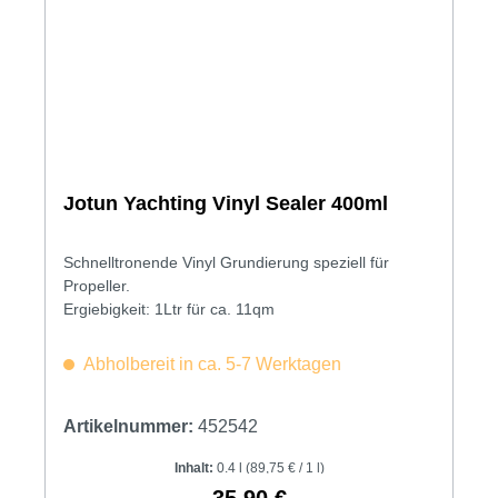
Jotun Yachting Vinyl Sealer 400ml
Schnelltronende Vinyl Grundierung speziell für
Propeller.
Ergiebigkeit: 1Ltr für ca. 11qm
Abholbereit in ca. 5-7 Werktagen
Artikelnummer:
452542
Inhalt:
0.4 l
(89,75 € / 1 l)
35,90 €
Regulärer Preis: