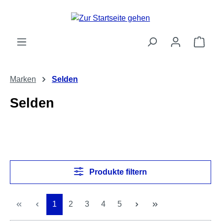
Zum Hauptinhalt springen
Ware
Marken
Selden
Selden
Produkte filtern
Seite
Seite
Seite
Seite
Seite
1
2
3
4
5