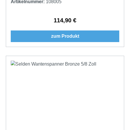
Artikelnummer:
108005
114,90 €
Regulärer Preis:
zum Produkt