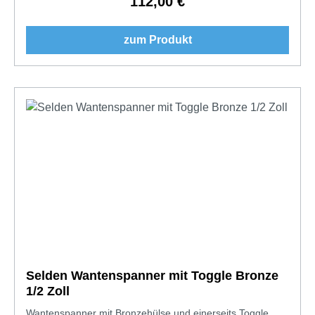
112,00 €
Regulärer Preis:
zum Produkt
Selden Wantenspanner mit Toggle Bronze
1/2 Zoll
Wantenspanner mit Bronzehülse und einerseits Toggle