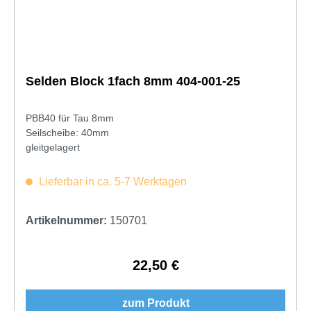
Selden Block 1fach 8mm 404-001-25
PBB40 für Tau 8mm
Seilscheibe: 40mm
gleitgelagert
Lieferbar in ca. 5-7 Werktagen
Artikelnummer:
150701
22,50 €
Regulärer Preis:
zum Produkt