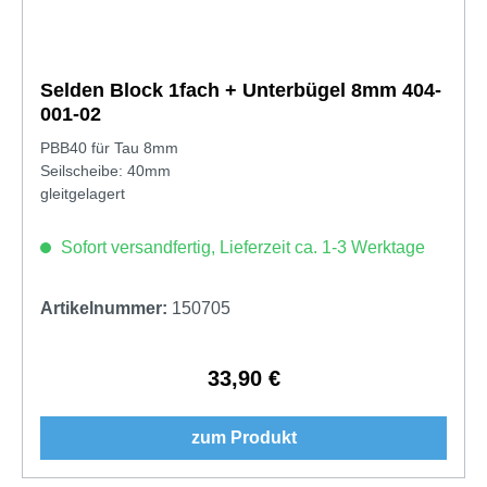
Selden Block 1fach + Unterbügel 8mm 404-
001-02
PBB40 für Tau 8mm
Seilscheibe: 40mm
gleitgelagert
Sofort versandfertig, Lieferzeit ca. 1-3 Werktage
Artikelnummer:
150705
33,90 €
Regulärer Preis:
zum Produkt