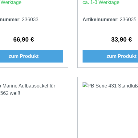
3 Werktage
ca. 1-3 Werktage
elnummer:
236033
Artikelnummer:
236035
66,90 €
33,90 €
Regulärer Preis:
Regulärer 
zum Produkt
zum Produkt