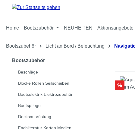
m Hauptinhalt springen
Zur Suche springen
Zur Hauptnavigation springen
Home
Bootszubehör
NEUHEITEN
Aktionsangebote
Bootszubehör
Licht an Bord / Beleuchtung
Navigati
Bootszubehör
Beschläge
Blöcke Rollen Seilscheiben
Rabatt
%
Bootselektrik Elektrozubehör
Bootspflege
Decksausrüstung
Fachliteratur Karten Medien