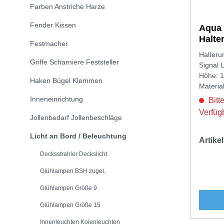
Farben Anstriche Harze
Fender Kissen
Aqua 
Halte
Festmacher
Halteru
Griffe Scharniere Feststeller
Signal 
Höhe: 
Haken Bügel Klemmen
Material
Inneneinrichtung
Bitte
Verfüg
Jollenbedarf Jollenbeschläge
Licht an Bord / Beleuchtung
Artik
Decksstrahler Deckslicht
Glühlampen BSH zugel.
Glühlampen Größe 9
Glühlampen Größe 15
Innenleuchten Kojenleuchten