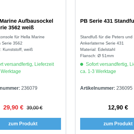
 Marine Aufbausockel
PB Serie 431 Standf
erie 3562 weiß
onsole für Hella Marine
Standfuß für die Peters und
 Serie 3562
Ankerlaterne Serie 431
: Kunststoff, weiß
Material: Edelstahl
Flansch: Ø 51mm
t versandfertig, Lieferzeit
Sofort versandfertig, Li
3 Werktage
ca. 1-3 Werktage
elnummer:
236079
Artikelnummer:
236095
29,90 €
12,90 €
Verkaufspreis:
Regulärer Preis:
Regulärer 
39,00 €
zum Produkt
zum Produkt