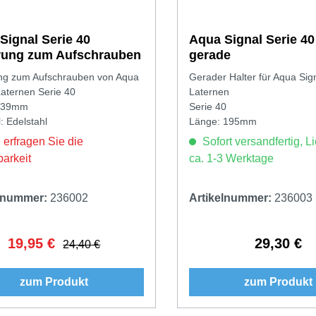
Signal Serie 40
Aqua Signal Serie 40
rung zum Aufschrauben
gerade
ng zum Aufschrauben von Aqua
Gerader Halter für Aqua Sig
Laternen Serie 40
Laternen
139mm
Serie 40
: Edelstahl
Länge: 195mm
 erfragen Sie die
Sofort versandfertig, Li
barkeit
ca. 1-3 Werktage
elnummer:
236002
Artikelnummer:
236003
19,95 €
29,30 €
Verkaufspreis:
Regulärer Preis:
Regulärer 
24,40 €
zum Produkt
zum Produkt