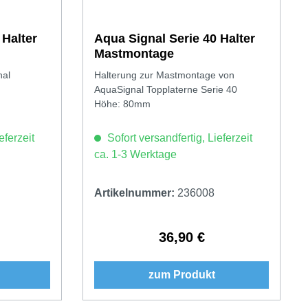
 Halter
Aqua Signal Serie 40 Halter
Mastmontage
nal
Halterung zur Mastmontage von
AquaSignal Topplaterne Serie 40
Höhe: 80mm
eferzeit
Sofort versandfertig, Lieferzeit
ca. 1-3 Werktage
Artikelnummer:
236008
36,90 €
Preis:
Regulärer Preis:
zum Produkt