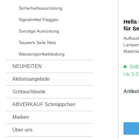
Sicherheitsausrüstung
Signalmittel Flaggen
Hella
für S
Sonstige Ausrüstung
Aufbauk
Tauwerk Seile Netz
Lampen
Material
Wassersportbekleidung
NEUHEITEN
Sofor
ca. 1-
Aktionsangebote
Artik
Schlauchboote
ABVERKAUF Schnäppchen
Marken
Über uns