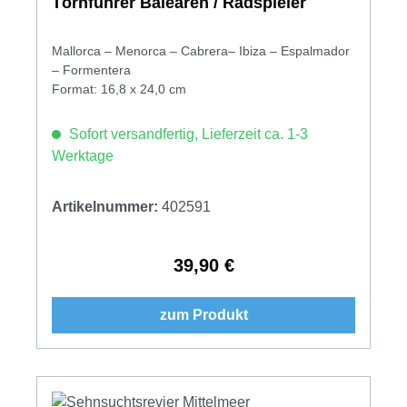
Törnführer Balearen / Radspieler
Mallorca – Menorca – Cabrera– Ibiza – Espalmador
– Formentera
Format: 16,8 x 24,0 cm
Sofort versandfertig, Lieferzeit ca. 1-3
Werktage
Artikelnummer:
402591
39,90 €
Regulärer Preis:
zum Produkt