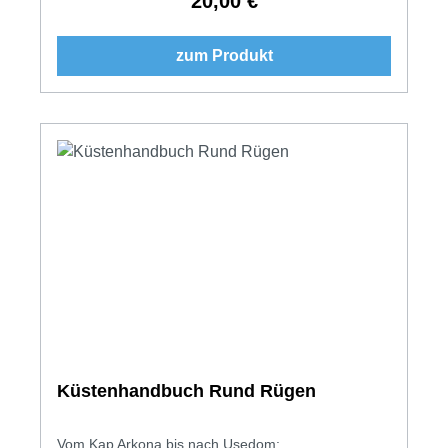
20,00 €
Regulärer Preis:
zum Produkt
Küstenhandbuch Rund Rügen
Vom Kap Arkona bis nach Usedom: