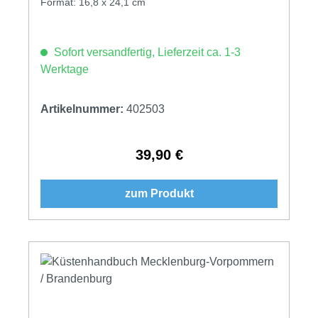
Format: 16,8 x 24,1 cm
Sofort versandfertig, Lieferzeit ca. 1-3
Werktage
Artikelnummer:
402503
39,90 €
Regulärer Preis:
zum Produkt