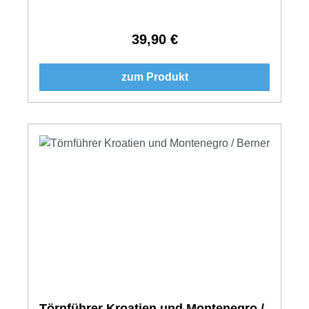
39,90 €
Regulärer Preis:
zum Produkt
Törnführer Kroatien und Montenegro /