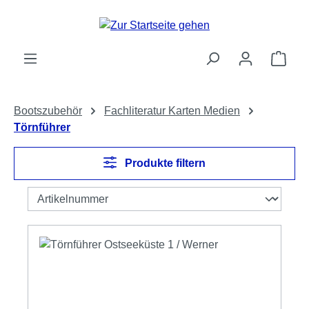
Zum Hauptinhalt springen
Ware
Bootszubehör
Fachliteratur Karten Medien
Törnführer
Produkte filtern