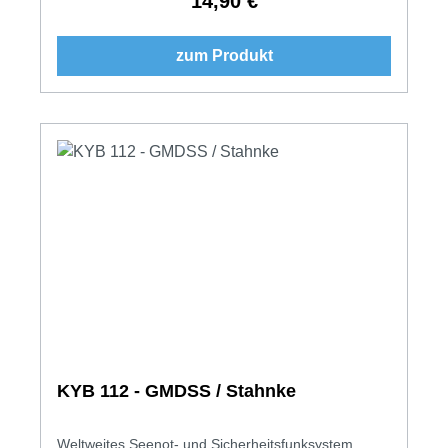
14,90 €
Regulärer Preis:
zum Produkt
KYB 112 - GMDSS / Stahnke
Weltweites Seenot- und Sicherheitsfunksystem.