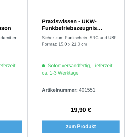
Praxiswissen - UKW-
n / Simpson
Funkbetriebszeugnis
/Sprechfunkzeugnis / Dreyer
 damit er
Sicher zum Funkschein: SRC und UBI!
Format: 15,0 x 21,0 cm
eferzeit
Sofort versandfertig, Lieferzeit
ca. 1-3 Werktage
Artikelnummer:
401551
19,90 €
Preis:
Regulärer Preis:
zum Produkt