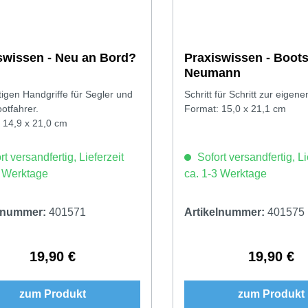
swissen - Neu an Bord?
Praxiswissen - Boots
Neumann
tigen Handgriffe für Segler und
Schritt für Schritt zur eigen
otfahrer.
Format: 15,0 x 21,1 cm
 14,9 x 21,0 cm
t versandfertig, Lieferzeit
Sofort versandfertig, Li
3 Werktage
ca. 1-3 Werktage
elnummer:
401571
Artikelnummer:
401575
19,90 €
19,90 €
Regulärer Preis:
Regulärer 
zum Produkt
zum Produkt