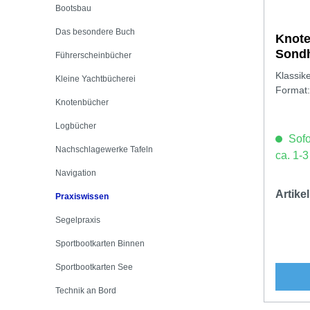
Bootsbau
Das besondere Buch
Knote
Sond
Führerscheinbücher
Klassik
Kleine Yachtbücherei
Format:
Knotenbücher
Logbücher
Sofor
Nachschlagewerke Tafeln
ca. 1-
Navigation
Artik
Praxiswissen
Segelpraxis
Sportbootkarten Binnen
Sportbootkarten See
Technik an Bord