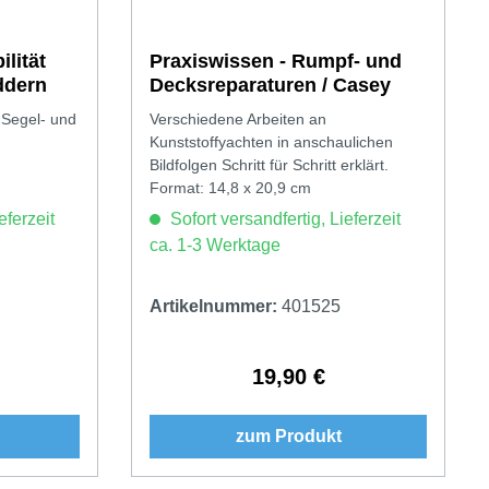
lität
Praxiswissen - Rumpf- und
ddern
Decksreparaturen / Casey
 Segel- und
Verschiedene Arbeiten an
Kunststoffyachten in anschaulichen
Bildfolgen Schritt für Schritt erklärt.
Format: 14,8 x 20,9 cm
eferzeit
Sofort versandfertig, Lieferzeit
ca. 1-3 Werktage
Artikelnummer:
401525
19,90 €
Preis:
Regulärer Preis:
zum Produkt