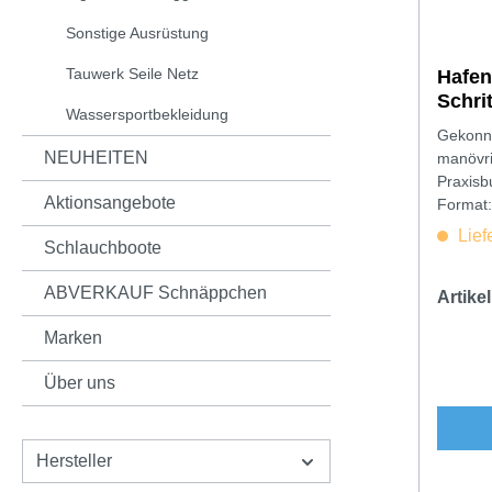
Sonstige Ausrüstung
Tauwerk Seile Netz
Hafen
Schri
Wassersportbekleidung
Bolle,
Gekonnt
NEUHEITEN
manövri
Praxisb
Aktionsangebote
Format:
Lief
Schlauchboote
ABVERKAUF Schnäppchen
Artik
Marken
Über uns
Hersteller