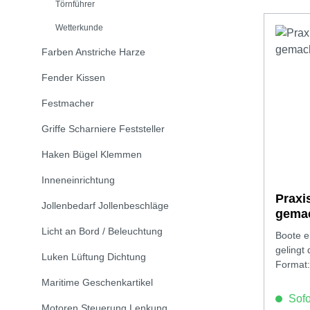
Törnführer
Wetterkunde
Farben Anstriche Harze
Fender Kissen
Festmacher
Griffe Scharniere Feststeller
Haken Bügel Klemmen
Inneneinrichtung
Praxis
Jollenbedarf Jollenbeschläge
gemac
Licht an Bord / Beleuchtung
Boote e
gelingt
Luken Lüftung Dichtung
Format:
Maritime Geschenkartikel
Sofor
Motoren Steuerung Lenkung