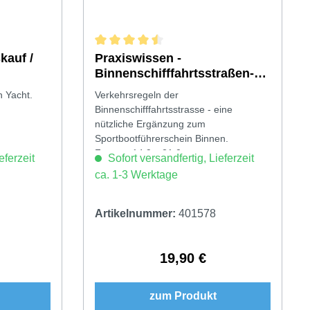
kauf /
Durchschnittliche Bewertung von 4.5 von 5 
Praxiswissen -
Binnenschifffahrtsstraßen-
Ordnung
en Yacht.
Verkehrsregeln der
Binnenschifffahrtsstrasse - eine
nützliche Ergänzung zum
Sportbootführerschein Binnen.
Format: 14,9 x 21,0 cm
eferzeit
Sofort versandfertig, Lieferzeit
ca. 1-3 Werktage
Artikelnummer:
401578
19,90 €
Preis:
Regulärer Preis:
zum Produkt