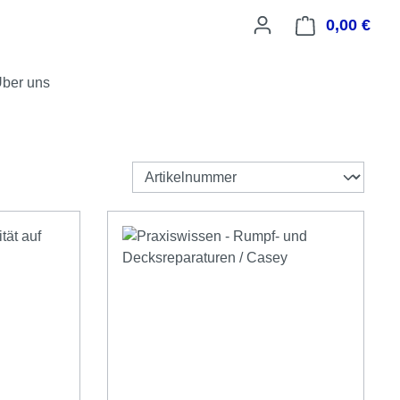
0,00 €
Ware
ber uns