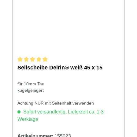
Durchschnittliche Bewertung von 5 von 5 Sternen
Seilscheibe Delrin® weiß 45 x 15
für 10mm Tau
kugelgelagert
Achtung NUR mit Seitenhalt verwenden
Sofort versandfertig, Lieferzeit ca. 1-3
Werktage
Artikelnummer:
155023