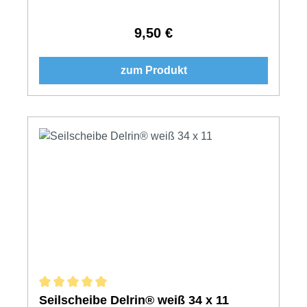
9,50 €
Regulärer Preis:
zum Produkt
Durchschnittliche Bewertung von 5 von 5 Sternen
Seilscheibe Delrin® weiß 34 x 11