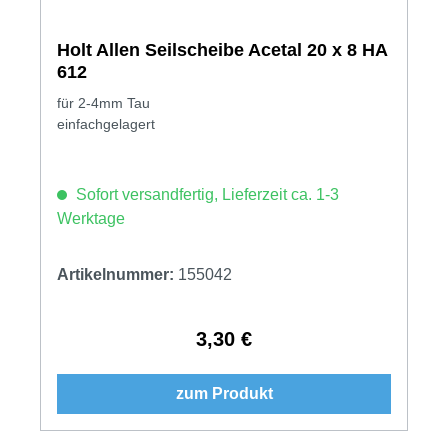
Holt Allen Seilscheibe Acetal 20 x 8 HA
612
für 2-4mm Tau
einfachgelagert
Sofort versandfertig, Lieferzeit ca. 1-3
Werktage
Artikelnummer:
155042
3,30 €
Regulärer Preis:
zum Produkt