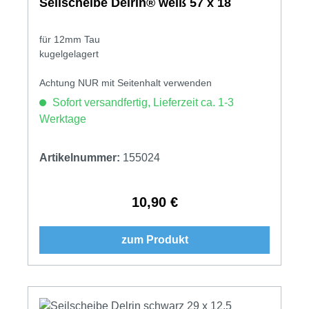
Seilscheibe Delrin® weiß 57 x 18
für 12mm Tau
kugelgelagert
Achtung NUR mit Seitenhalt verwenden
Sofort versandfertig, Lieferzeit ca. 1-3
Werktage
Artikelnummer:
155024
10,90 €
Regulärer Preis:
zum Produkt