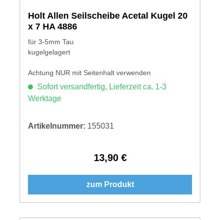
Holt Allen Seilscheibe Acetal Kugel 20
x 7 HA 4886
für 3-5mm Tau
kugelgelagert
Achtung NUR mit Seitenhalt verwenden
Sofort versandfertig, Lieferzeit ca. 1-3
Werktage
Artikelnummer:
155031
13,90 €
Regulärer Preis:
zum Produkt