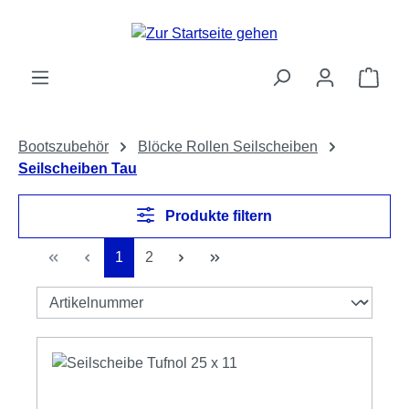
Zum Hauptinhalt springen
Ware
Bootszubehör
Blöcke Rollen Seilscheiben
Seilscheiben Tau
Produkte filtern
Seite
Seite
1
2