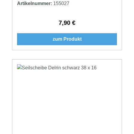
Artikelnummer:
155027
7,90 €
Regulärer Preis:
zum Produkt