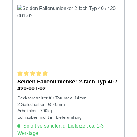
Durchschnittliche Bewertung von 5 von 5 Sternen
Selden Fallenumlenker 2-fach Typ 40 /
420-001-02
Decksorganizer für Tau max. 14mm
2 Seilscheiben: Ø 40mm
Arbeitslast: 700kg
Schrauben nicht im Lieferumfang
Sofort versandfertig, Lieferzeit ca. 1-3
Werktage