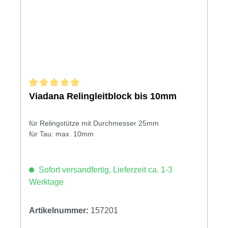
Durchschnittliche Bewertung von 5 von 5 Sternen
Viadana Relingleitblock bis 10mm
für Relingstütze mit Durchmesser 25mm
für Tau: max. 10mm
Sofort versandfertig, Lieferzeit ca. 1-3
Werktage
Artikelnummer:
157201