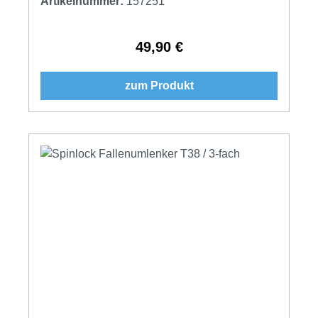
Artikelnummer:
157251
49,90 €
Regulärer Preis:
zum Produkt