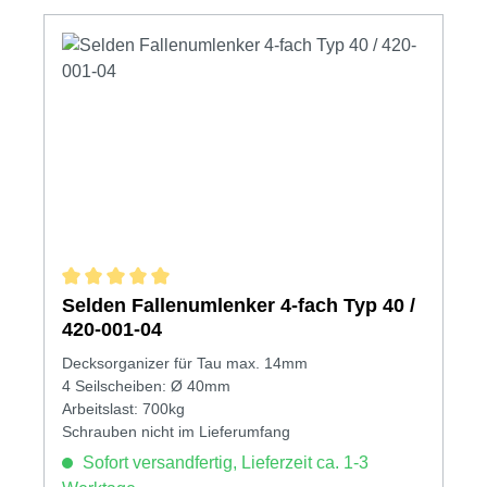
Durchschnittliche Bewertung von 5 von 5 Sternen
Selden Fallenumlenker 4-fach Typ 40 /
420-001-04
Decksorganizer für Tau max. 14mm
4 Seilscheiben: Ø 40mm
Arbeitslast: 700kg
Schrauben nicht im Lieferumfang
Sofort versandfertig, Lieferzeit ca. 1-3