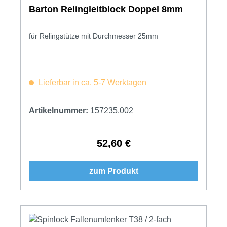
Barton Relingleitblock Doppel 8mm
für Relingstütze mit Durchmesser 25mm
Lieferbar in ca. 5-7 Werktagen
Artikelnummer:
157235.002
52,60 €
Regulärer Preis:
zum Produkt