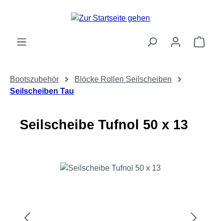
Zum Hauptinhalt springen
Ware
Bootszubehör
Blöcke Rollen Seilscheiben
Seilscheiben Tau
Seilscheibe Tufnol 50 x 13
Bildergalerie überspringen