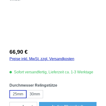
Regulärer Preis:
66,90 €
Preise inkl. MwSt. zzgl. Versandkosten
Sofort versandfertig, Lieferzeit ca. 1-3 Werktage
auswählen
Durchmesser Relingstütze
25mm
30mm
Produkt Anzahl: Gib den gewünschten Wert