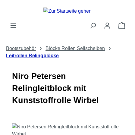
Zum Hauptinhalt springen
Ware
Bootszubehör
Blöcke Rollen Seilscheiben
Leitrollen Relingblöcke
Niro Petersen
Relingleitblock mit
Kunststoffrolle Wirbel
Bildergalerie überspringen