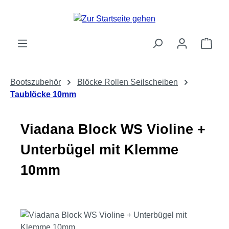
Zum Hauptinhalt springen
Ware
Bootszubehör
Blöcke Rollen Seilscheiben
Taublöcke 10mm
Viadana Block WS Violine +
Unterbügel mit Klemme
10mm
Bildergalerie überspringen