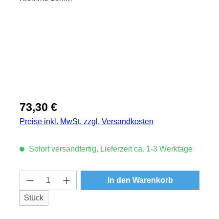
Regulärer Preis:
73,30 €
Preise inkl. MwSt. zzgl. Versandkosten
Sofort versandfertig, Lieferzeit ca. 1-3 Werktage
Produkt Anzahl: Gib den gewünschten Wert
In den Warenkorb
Stück