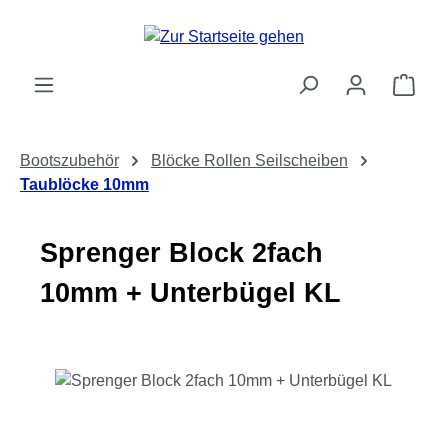
Zum Hauptinhalt springen
Ware
Bootszubehör
Blöcke Rollen Seilscheiben
Taublöcke 10mm
Sprenger Block 2fach
10mm + Unterbügel KL
Bildergalerie überspringen