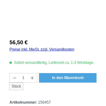
Regulärer Preis:
56,50 €
Preise inkl. MwSt. zzgl. Versandkosten
Sofort versandfertig, Lieferzeit ca. 1-3 Werktage
Produkt Anzahl: Gib den gewünschten Wert
In den Warenkorb
Stück
Artikelnummer:
150457