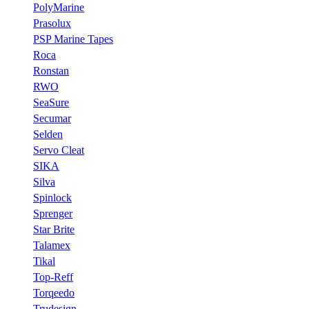
PolyMarine
Prasolux
PSP Marine Tapes
Roca
Ronstan
RWO
SeaSure
Secumar
Selden
Servo Cleat
SIKA
Silva
Spinlock
Sprenger
Star Brite
Talamex
Tikal
Top-Reff
Torqeedo
Trudesign