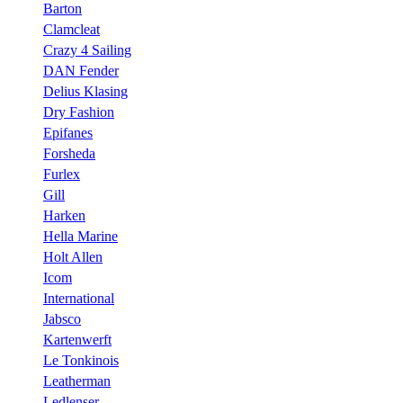
Barton
Clamcleat
Crazy 4 Sailing
DAN Fender
Delius Klasing
Dry Fashion
Epifanes
Forsheda
Furlex
Gill
Harken
Hella Marine
Holt Allen
Icom
International
Jabsco
Kartenwerft
Le Tonkinois
Leatherman
Ledlenser