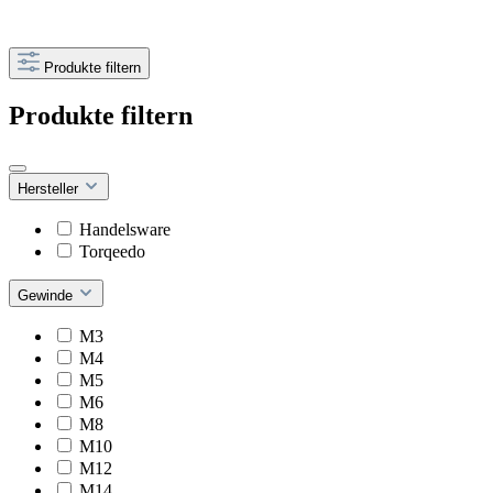
Produkte filtern
Produkte filtern
Hersteller
Handelsware
Torqeedo
Gewinde
M3
M4
M5
M6
M8
M10
M12
M14