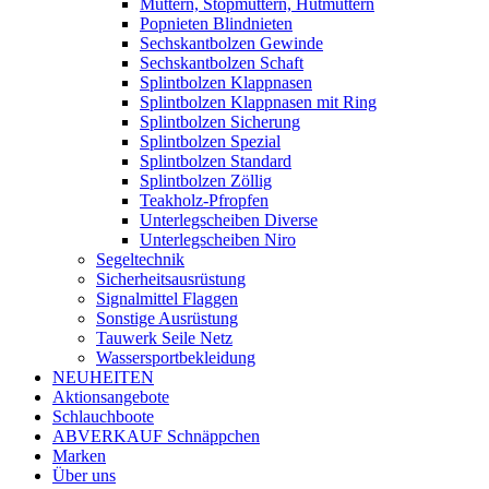
Muttern, Stopmuttern, Hutmuttern
Popnieten Blindnieten
Sechskantbolzen Gewinde
Sechskantbolzen Schaft
Splintbolzen Klappnasen
Splintbolzen Klappnasen mit Ring
Splintbolzen Sicherung
Splintbolzen Spezial
Splintbolzen Standard
Splintbolzen Zöllig
Teakholz-Pfropfen
Unterlegscheiben Diverse
Unterlegscheiben Niro
Segeltechnik
Sicherheitsausrüstung
Signalmittel Flaggen
Sonstige Ausrüstung
Tauwerk Seile Netz
Wassersportbekleidung
NEUHEITEN
Aktionsangebote
Schlauchboote
ABVERKAUF Schnäppchen
Marken
Über uns