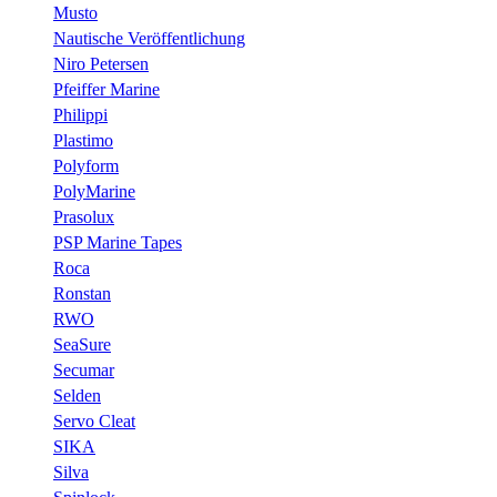
Musto
Nautische Veröffentlichung
Niro Petersen
Pfeiffer Marine
Philippi
Plastimo
Polyform
PolyMarine
Prasolux
PSP Marine Tapes
Roca
Ronstan
RWO
SeaSure
Secumar
Selden
Servo Cleat
SIKA
Silva