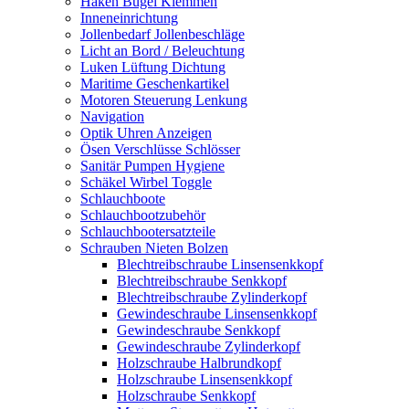
Haken Bügel Klemmen
Inneneinrichtung
Jollenbedarf Jollenbeschläge
Licht an Bord / Beleuchtung
Luken Lüftung Dichtung
Maritime Geschenkartikel
Motoren Steuerung Lenkung
Navigation
Optik Uhren Anzeigen
Ösen Verschlüsse Schlösser
Sanitär Pumpen Hygiene
Schäkel Wirbel Toggle
Schlauchboote
Schlauchbootzubehör
Schlauchbootersatzteile
Schrauben Nieten Bolzen
Blechtreibschraube Linsensenkkopf
Blechtreibschraube Senkkopf
Blechtreibschraube Zylinderkopf
Gewindeschraube Linsensenkkopf
Gewindeschraube Senkkopf
Gewindeschraube Zylinderkopf
Holzschraube Halbrundkopf
Holzschraube Linsensenkkopf
Holzschraube Senkkopf