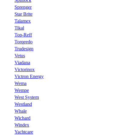
Spinlock
Sprenger
Star Brite
Talamex
Tikal
Top-Reff
Torqeedo
Trudesign
Vetus
Viadana
Victorinox
Victron Energy
Wema
Wempe
West System
Westland
Whale
Wichard
Windex
Yachtcare