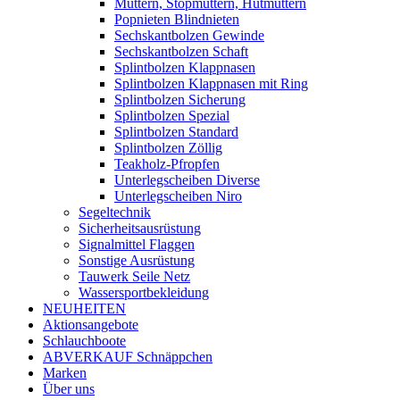
Muttern, Stopmuttern, Hutmuttern
Popnieten Blindnieten
Sechskantbolzen Gewinde
Sechskantbolzen Schaft
Splintbolzen Klappnasen
Splintbolzen Klappnasen mit Ring
Splintbolzen Sicherung
Splintbolzen Spezial
Splintbolzen Standard
Splintbolzen Zöllig
Teakholz-Pfropfen
Unterlegscheiben Diverse
Unterlegscheiben Niro
Segeltechnik
Sicherheitsausrüstung
Signalmittel Flaggen
Sonstige Ausrüstung
Tauwerk Seile Netz
Wassersportbekleidung
NEUHEITEN
Aktionsangebote
Schlauchboote
ABVERKAUF Schnäppchen
Marken
Über uns