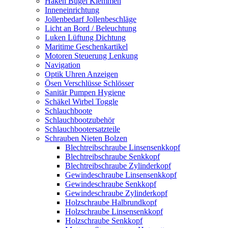
Haken Bügel Klemmen
Inneneinrichtung
Jollenbedarf Jollenbeschläge
Licht an Bord / Beleuchtung
Luken Lüftung Dichtung
Maritime Geschenkartikel
Motoren Steuerung Lenkung
Navigation
Optik Uhren Anzeigen
Ösen Verschlüsse Schlösser
Sanitär Pumpen Hygiene
Schäkel Wirbel Toggle
Schlauchboote
Schlauchbootzubehör
Schlauchbootersatzteile
Schrauben Nieten Bolzen
Blechtreibschraube Linsensenkkopf
Blechtreibschraube Senkkopf
Blechtreibschraube Zylinderkopf
Gewindeschraube Linsensenkkopf
Gewindeschraube Senkkopf
Gewindeschraube Zylinderkopf
Holzschraube Halbrundkopf
Holzschraube Linsensenkkopf
Holzschraube Senkkopf