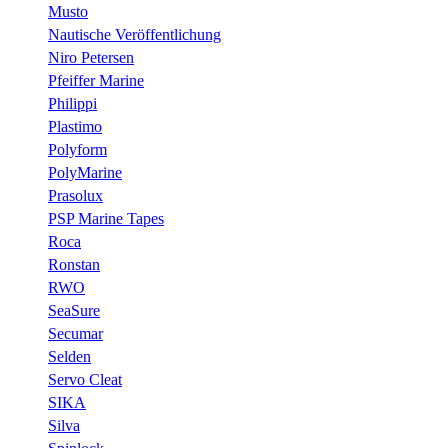
Musto
Nautische Veröffentlichung
Niro Petersen
Pfeiffer Marine
Philippi
Plastimo
Polyform
PolyMarine
Prasolux
PSP Marine Tapes
Roca
Ronstan
RWO
SeaSure
Secumar
Selden
Servo Cleat
SIKA
Silva