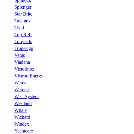
Spinlock
Sprenger
Star Brite
Talamex
Tikal
Top-Reff
Torqeedo
Trudesign
Vetus
Viadana
Victorinox
Victron Energy
Wema
Wempe
West System
Westland
Whale
Wichard
Windex
Yachtcare