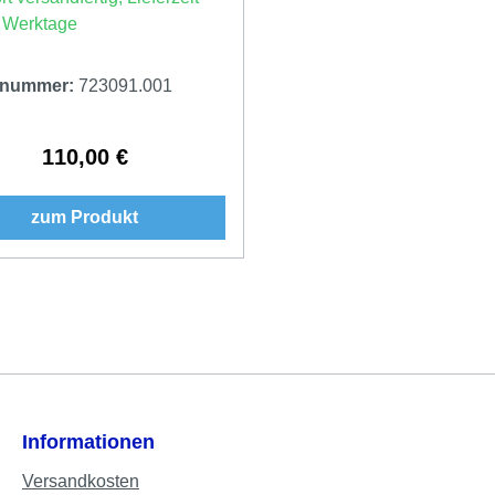
3 Werktage
elnummer:
723091.001
110,00 €
Regulärer Preis:
zum Produkt
Informationen
Versandkosten