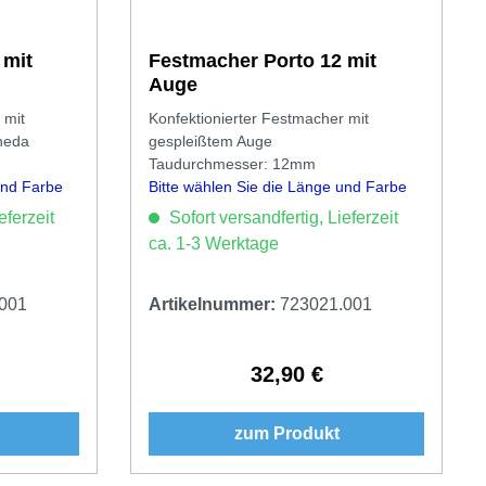
 mit
Festmacher Porto 12 mit
Auge
 mit
Konfektionierter Festmacher mit
heda
gespleißtem Auge
Taudurchmesser: 12mm
und Farbe
Bitte wählen Sie die Länge und Farbe
aus.
eferzeit
Sofort versandfertig, Lieferzeit
ca. 1-3 Werktage
001
Artikelnummer:
723021.001
32,90 €
Preis:
Regulärer Preis:
zum Produkt