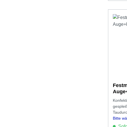
Festm
Auge
Konfekt
gesplei
Taudur
Bitte w
aus.
Sofor