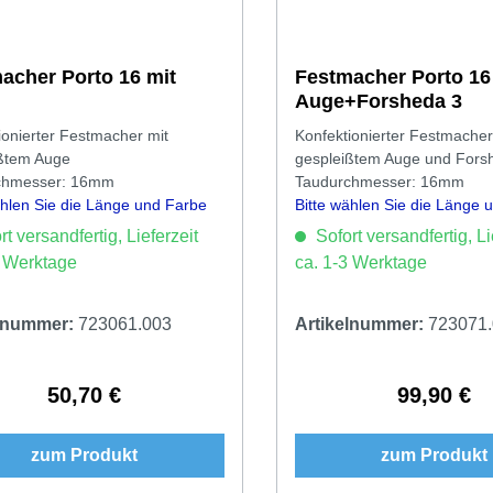
acher Porto 16 mit
Festmacher Porto 16
Auge+Forsheda 3
ionierter Festmacher mit
Konfektionierter Festmacher
ßtem Auge
gespleißtem Auge und Fors
chmesser: 16mm
Taudurchmesser: 16mm
ählen Sie die Länge und Farbe
Bitte wählen Sie die Länge 
aus.
t versandfertig, Lieferzeit
Sofort versandfertig, Li
3 Werktage
ca. 1-3 Werktage
elnummer:
723061.003
Artikelnummer:
723071
50,70 €
99,90 €
Regulärer Preis:
Regulärer 
zum Produkt
zum Produkt