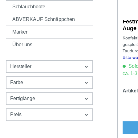
Schlauchboote
ABVERKAUF Schnäppchen
Festm
Auge
Marken
Konfekt
Über uns
gesplei
Taudur
Bitte w
aus.
Sofor
Hersteller
ca. 1-
Farbe
Artik
Fertiglänge
Preis