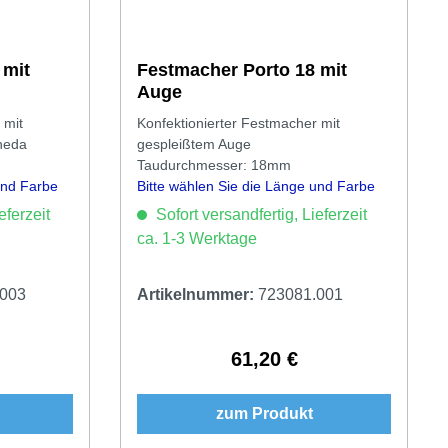
 mit
Festmacher Porto 18 mit
Auge
 mit
Konfektionierter Festmacher mit
heda
gespleißtem Auge
Taudurchmesser: 18mm
und Farbe
Bitte wählen Sie die Länge und Farbe
aus.
eferzeit
Sofort versandfertig, Lieferzeit
ca. 1-3 Werktage
.003
Artikelnummer:
723081.001
61,20 €
Preis:
Regulärer Preis:
zum Produkt