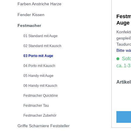
Farben Anstriche Harze
Fender Kissen
Festm
Auge
Festmacher
Konfekt
01 Standard mit Auge
gesplei
Taudur
02 Standard mit Kausch
Bitte w
03 Porto mit Auge
aus.
Sofor
ca. 1-
04 Porto mit Kausch
05 Handy mit Auge
Artik
06 Handy mit Kausch
Festmacher Quickline
Festmacher Tau
Festmacher Zubehör
Griffe Scharniere Feststeller