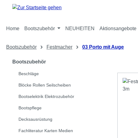
m Hauptinhalt springen
Zur Suche springen
Zur Hauptnavigation springen
Home
Bootszubehör
NEUHEITEN
Aktionsangebote
Bootszubehör
Festmacher
03 Porto mit Auge
Bootszubehör
Beschläge
Blöcke Rollen Seilscheiben
Bootselektrik Elektrozubehör
Bootspflege
Decksausrüstung
Fachliteratur Karten Medien