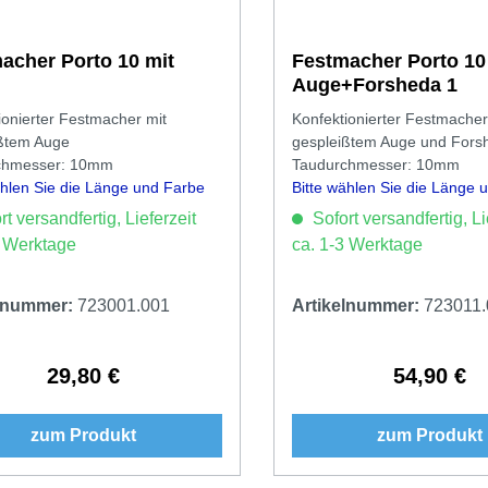
acher Porto 10 mit
Festmacher Porto 10
Auge+Forsheda 1
ionierter Festmacher mit
Konfektionierter Festmacher
ßtem Auge
gespleißtem Auge und Fors
chmesser: 10mm
Taudurchmesser: 10mm
ählen Sie die Länge und Farbe
Bitte wählen Sie die Länge 
aus.
t versandfertig, Lieferzeit
Sofort versandfertig, Li
3 Werktage
ca. 1-3 Werktage
elnummer:
723001.001
Artikelnummer:
723011.
29,80 €
54,90 €
Regulärer Preis:
Regulärer 
zum Produkt
zum Produkt