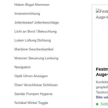
Haken Bügel Klemmen
Inneneinrichtung
Jollenbedarf Jollenbeschläge
Licht an Bord / Beleuchtung
Luken Lüftung Dichtung
Maritime Geschenkartikel
Motoren Steuerung Lenkung
Navigation
Festm
Auge
Optik Uhren Anzeigen
Konfekt
Ösen Verschlüsse Schlösser
gesplei
Taudur
Sanitär Pumpen Hygiene
Bitte w
aus.
Schäkel Wirbel Toggle
Sofor