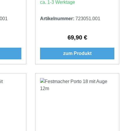
ca. 1-3 Werktage
.001
Artikelnummer:
723051.001
69,90 €
Preis:
Regulärer Preis:
zum Produkt