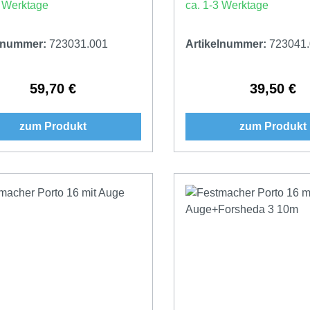
3 Werktage
ca. 1-3 Werktage
elnummer:
723031.001
Artikelnummer:
723041
59,70 €
39,50 €
Regulärer Preis:
Regulärer 
zum Produkt
zum Produkt