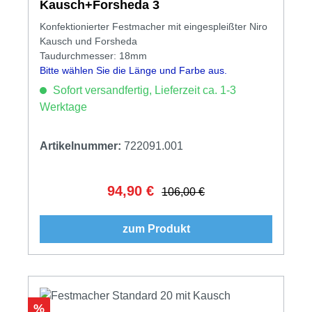
Kausch+Forsheda 3
Konfektionierter Festmacher mit eingespleißter Niro
Kausch und Forsheda
Taudurchmesser: 18mm
Bitte wählen Sie die Länge und Farbe aus.
Sofort versandfertig, Lieferzeit ca. 1-3
Werktage
Artikelnummer:
722091.001
94,90 €
Verkaufspreis:
Regulärer Preis:
106,00 €
zum Produkt
Rabatt
%