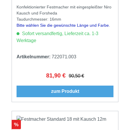
Konfektionierter Festmacher mit eingespleißter Niro
Kausch und Forsheda
Taudurchmesser: 16mm
Bitte wählen Sie die gewünschte Länge und Farbe.
Sofort versandfertig, Lieferzeit ca. 1-3
Werktage
Artikelnummer:
722071.003
81,90 €
Verkaufspreis:
Regulärer Preis:
90,50 €
zum Produkt
Rabatt
%