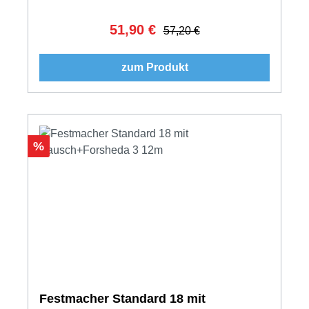
51,90 €
Verkaufspreis:
Regulärer Preis:
57,20 €
zum Produkt
Rabatt
%
Festmacher Standard 18 mit