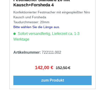
Kausch+Forsheda 4
Konfektionierter Festmacher mit eingespleißter Niro
Kausch und Forsheda
Taudurchmesser: 20mm
Bitte wählen Sie die Länge aus.
Sofort versandfertig, Lieferzeit ca. 1-3
Werktage
Artikelnummer:
722111.002
142,00 €
Verkaufspreis:
Regulärer Preis:
152,50 €
zum Produkt