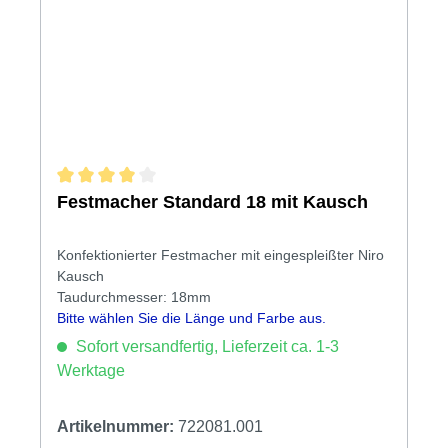
Durchschnittliche Bewertung von 4 von 5 Sternen
Festmacher Standard 18 mit Kausch
Konfektionierter Festmacher mit eingespleißter Niro
Kausch
Taudurchmesser: 18mm
Bitte wählen Sie die Länge und Farbe aus.
Sofort versandfertig, Lieferzeit ca. 1-3
Werktage
Artikelnummer:
722081.001