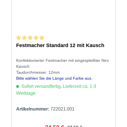
Durchschnittliche Bewertung von 5 von 5 Sternen
Festmacher Standard 12 mit Kausch
Konfektionierter Festmacher mit eingespleißter Niro
Kausch
Taudurchmesser: 12mm
Bitte wählen Sie die Länge und Farbe aus.
Sofort versandfertig, Lieferzeit ca. 1-3
Werktage
Artikelnummer:
722021.001
Regulärer Preis: