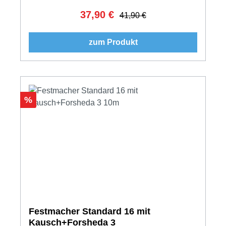
37,90 €
Verkaufspreis:
Regulärer Preis:
41,90 €
zum Produkt
Rabatt
%
Festmacher Standard 16 mit
Kausch+Forsheda 3