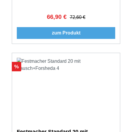
66,90 €
Verkaufspreis:
Regulärer Preis:
72,60 €
zum Produkt
Rabatt
%
Festmacher Standard 20 mit