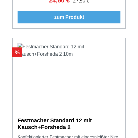
24,50 €
Verkaufspreis:
27,50 €
zum Produkt
Rabatt
%
Festmacher Standard 12 mit
Kausch+Forsheda 2
Konfektionierter Festmacher mit eingespleißter Niro