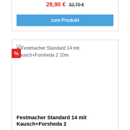
28,90 €
Verkaufspreis:
Regulärer Preis:
32,70 €
zum Produkt
Rabatt
%
Festmacher Standard 14 mit
Kausch+Forsheda 2