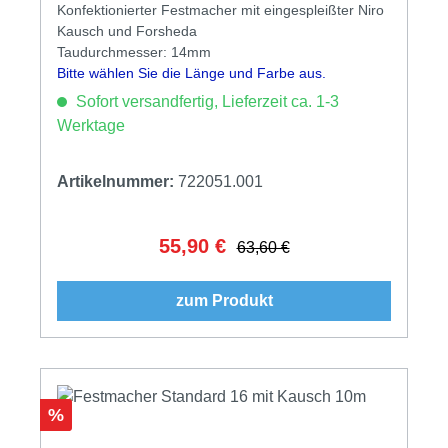
Konfektionierter Festmacher mit eingespleißter Niro
Kausch und Forsheda
Taudurchmesser: 14mm
Bitte wählen Sie die Länge und Farbe aus.
Sofort versandfertig, Lieferzeit ca. 1-3
Werktage
Artikelnummer:
722051.001
55,90 €
Verkaufspreis:
Regulärer Preis:
63,60 €
zum Produkt
Rabatt
%