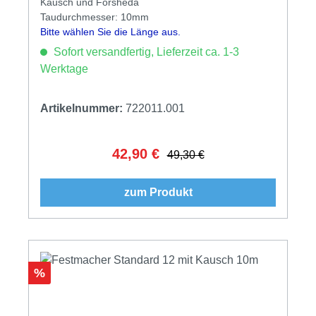
Kausch und Forsheda
Taudurchmesser: 10mm
Bitte wählen Sie die Länge aus.
Sofort versandfertig, Lieferzeit ca. 1-3
Werktage
Artikelnummer:
722011.001
42,90 €
Verkaufspreis:
Regulärer Preis:
49,30 €
zum Produkt
Rabatt
%