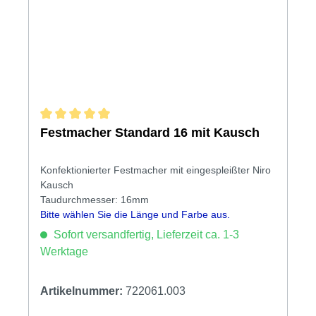
Durchschnittliche Bewertung von 5 von 5 Sternen
Festmacher Standard 16 mit Kausch
Konfektionierter Festmacher mit eingespleißter Niro
Kausch
Taudurchmesser: 16mm
Bitte wählen Sie die Länge und Farbe aus.
Sofort versandfertig, Lieferzeit ca. 1-3
Werktage
Artikelnummer:
722061.003