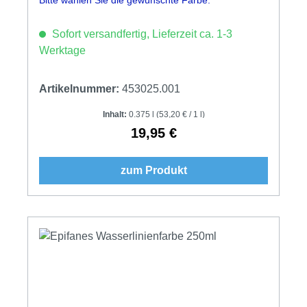
Sofort versandfertig, Lieferzeit ca. 1-3
Werktage
Artikelnummer:
453025.001
Inhalt:
0.375 l
(53,20 € / 1 l)
19,95 €
Regulärer Preis:
zum Produkt