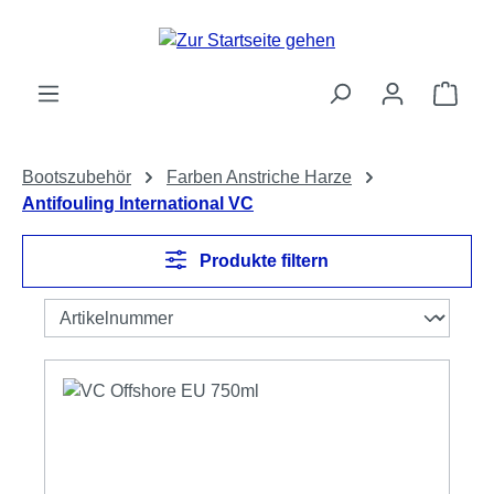
Zum Hauptinhalt springen
Ware
Bootszubehör
Farben Anstriche Harze
Antifouling International VC
Produkte filtern