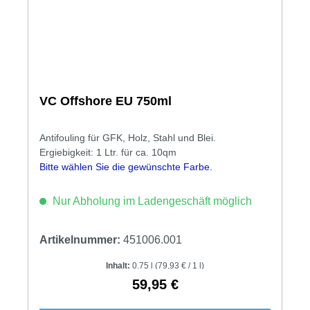
VC Offshore EU 750ml
Antifouling für GFK, Holz, Stahl und Blei.
Ergiebigkeit: 1 Ltr. für ca. 10qm
Bitte wählen Sie die gewünschte Farbe.
Nur Abholung im Ladengeschäft möglich
Artikelnummer:
451006.001
Inhalt:
0.75 l
(79,93 € / 1 l)
59,95 €
Regulärer Preis: