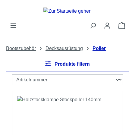
Zum Hauptinhalt springen
Ware
Bootszubehör
Decksausrüstung
Poller
Produkte filtern