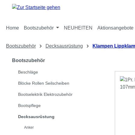
m Hauptinhalt springen
Zur Suche springen
Zur Hauptnavigation springen
Home
Bootszubehör
NEUHEITEN
Aktionsangebote
Bootszubehör
Decksausrüstung
Klampen Lippklam
Bootszubehör
Beschläge
Blöcke Rollen Seilscheiben
Bootselektrik Elektrozubehör
Bootspflege
Decksausrüstung
Anker