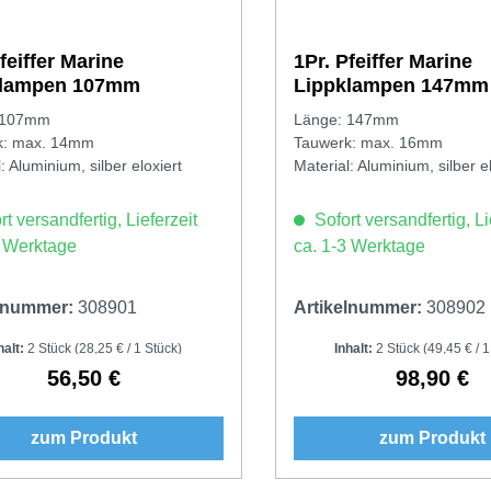
feiffer Marine
1Pr. Pfeiffer Marine
klampen 107mm
Lippklampen 147mm
 107mm
Länge: 147mm
k: max. 14mm
Tauwerk: max. 16mm
: Aluminium, silber eloxiert
Material: Aluminium, silber el
t versandfertig, Lieferzeit
Sofort versandfertig, Li
3 Werktage
ca. 1-3 Werktage
elnummer:
308901
Artikelnummer:
308902
halt:
2 Stück
(28,25 € / 1 Stück)
Inhalt:
2 Stück
(49,45 € / 1
56,50 €
98,90 €
Regulärer Preis:
Regulärer 
zum Produkt
zum Produkt