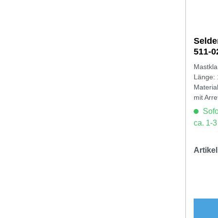
Seld
511-0
Mastkl
Länge:
Materia
mit Arr
Sofor
ca. 1-
Artik