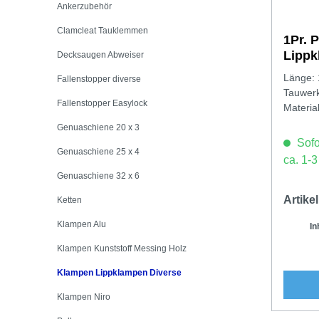
Ankerzubehör
Clamcleat Tauklemmen
1Pr. P
Lipp
Decksaugen Abweiser
Länge:
Fallenstopper diverse
Tauwer
Fallenstopper Easylock
Material
Genuaschiene 20 x 3
Sofor
Genuaschiene 25 x 4
ca. 1-
Genuaschiene 32 x 6
Artik
Ketten
Klampen Alu
In
Klampen Kunststoff Messing Holz
Klampen Lippklampen Diverse
Klampen Niro