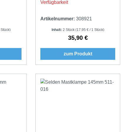
Verfügbarkeit
Artikelnummer:
308921
 Stück)
Inhalt:
2 Stück
(17,95 € / 1 Stück)
35,90 €
Preis:
Regulärer Preis:
zum Produkt