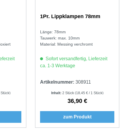
1Pr. Lippklampen 78mm
Länge: 78mm
Tauwerk: max. 10mm
oxiert
Material: Messing verchromt
eferzeit
Sofort versandfertig, Lieferzeit
ca. 1-3 Werktage
Artikelnummer:
308911
 Stück)
Inhalt:
2 Stück
(18,45 € / 1 Stück)
36,90 €
Preis:
Regulärer Preis:
zum Produkt