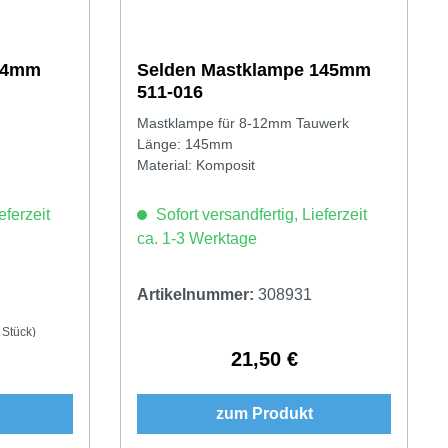
154mm
Selden Mastklampe 145mm
511-016
Mastklampe für 8-12mm Tauwerk
Länge: 145mm
Material: Komposit
eferzeit
Sofort versandfertig, Lieferzeit
ca. 1-3 Werktage
Artikelnummer:
308931
 Stück)
21,50 €
Preis:
Regulärer Preis:
zum Produkt