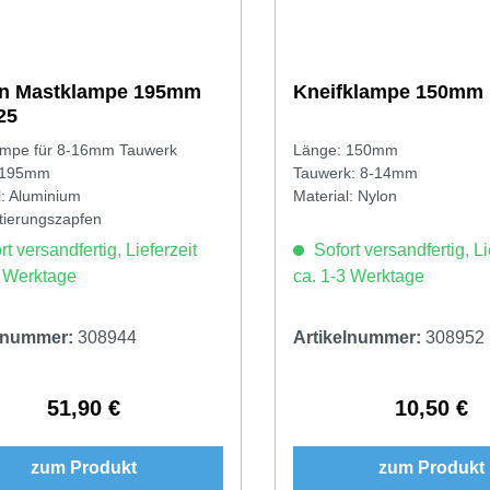
en Mastklampe 195mm
Kneifklampe 150mm
25
ampe für 8-16mm Tauwerk
Länge: 150mm
 195mm
Tauwerk: 8-14mm
l: Aluminium
Material: Nylon
etierungszapfen
t versandfertig, Lieferzeit
Sofort versandfertig, Li
3 Werktage
ca. 1-3 Werktage
elnummer:
308944
Artikelnummer:
308952
51,90 €
10,50 €
Regulärer Preis:
Regulärer 
zum Produkt
zum Produkt