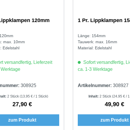
 Lippklampen 120mm
1 Pr. Lippklampen 
 120mm
Länge: 154mm
k: max. 10mm
Tauwerk: max. 16mm
: Edelstahl
Material: Edelstahl
t versandfertig, Lieferzeit
Sofort versandfertig, Li
3 Werktage
ca. 1-3 Werktage
elnummer:
308925
Artikelnummer:
308927
halt:
2 Stück
(13,95 € / 1 Stück)
Inhalt:
2 Stück
(24,95 € / 1
27,90 €
49,90 €
Regulärer Preis:
Regulärer 
zum Produkt
zum Produkt