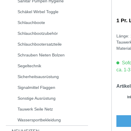
Sanitär Pumpen Hygiene
Schäkel Wirbel Toggle
1 Pr.
Schlauchboote
Schlauchbootzubehör
Länge:
Tauwer
Schlauchbootersatzteile
Material
Schrauben Nieten Bolzen
Sofor
Segeltechnik
ca. 1-
Sicherheitsausrüstung
Artik
Signalmittel Flaggen
In
Sonstige Ausrüstung
Tauwerk Seile Netz
Wassersportbekleidung