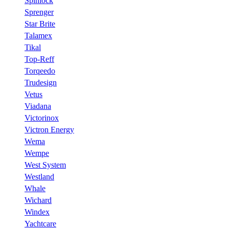
Spinlock
Sprenger
Star Brite
Talamex
Tikal
Top-Reff
Torqeedo
Trudesign
Vetus
Viadana
Victorinox
Victron Energy
Wema
Wempe
West System
Westland
Whale
Wichard
Windex
Yachtcare