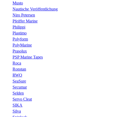
Musto
Nautische Veröffentlichung
Niro Petersen
Pfeiffer Marine
Philippi
Plastimo
Polyform
PolyMarine
Prasolux
PSP Marine Tapes
Roca
Ronstan
RWO
SeaSure
Secumar
Selden
Servo Cleat
SIKA
Silva