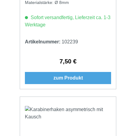
Materialstärke: Ø 8mm
Sofort versandfertig, Lieferzeit ca. 1-3
Werktage
Artikelnummer:
102239
7,50 €
Regulärer Preis:
zum Produkt