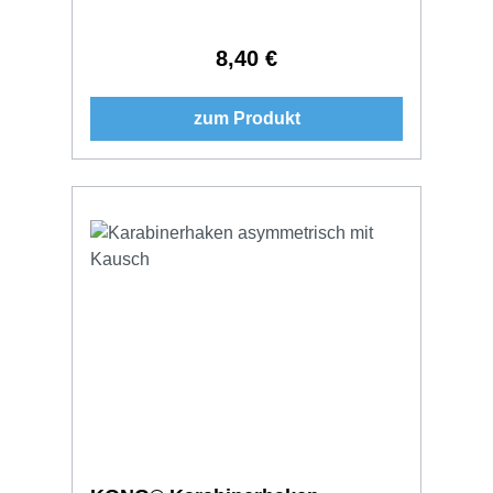
8,40 €
Regulärer Preis:
zum Produkt