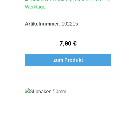
Werktage
Artikelnummer:
102215
7,90 €
Regulärer Preis:
zum Produkt