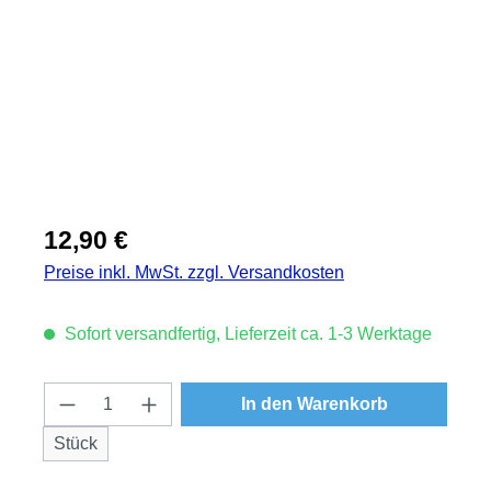
Regulärer Preis:
12,90 €
Preise inkl. MwSt. zzgl. Versandkosten
Sofort versandfertig, Lieferzeit ca. 1-3 Werktage
Produkt Anzahl: Gib den gewünschten Wert
In den Warenkorb
Stück