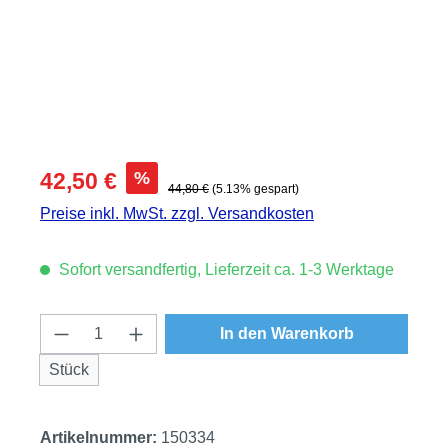
Verkaufspreis:
%
42,50 €
Regulärer Preis:
44,80 €
(5.13% gespart)
Preise inkl. MwSt. zzgl. Versandkosten
Sofort versandfertig, Lieferzeit ca. 1-3 Werktage
Produkt Anzahl: Gib den gewünschten Wert
In den Warenkorb
Stück
Artikelnummer:
150334