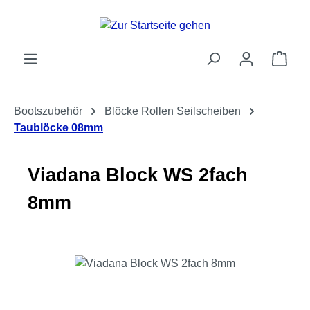
Zum Hauptinhalt springen
Ware
Bootszubehör
Blöcke Rollen Seilscheiben
Taublöcke 08mm
Viadana Block WS 2fach
8mm
Bildergalerie überspringen