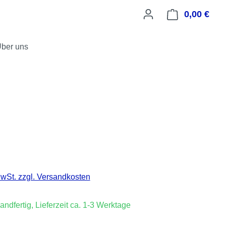
0,00 €
Ware
ber uns
is:
€
MwSt. zzgl. Versandkosten
andfertig, Lieferzeit ca. 1-3 Werktage