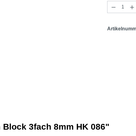
Produkt 
Artikelnumm
n Block 3fach 8mm HK 086"