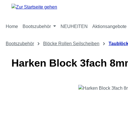
m Hauptinhalt springen
Zur Suche springen
Zur Hauptnavigation springen
Home
Bootszubehör
NEUHEITEN
Aktionsangebote
Bootszubehör
Blöcke Rollen Seilscheiben
Taublöc
Harken Block 3fach 8m
Bildergalerie überspringen