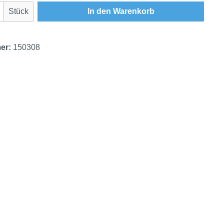
Anzahl: Gib den gewünschten Wert ein oder
Stück
In den Warenkorb
er:
150308