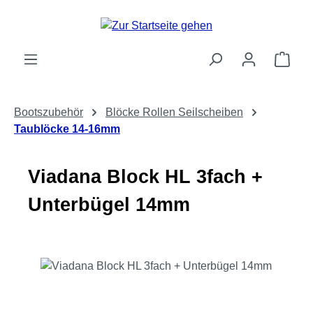
Zum Hauptinhalt springen
Ware
Bootszubehör
Blöcke Rollen Seilscheiben
Taublöcke 14-16mm
Viadana Block HL 3fach +
Unterbügel 14mm
Bildergalerie überspringen