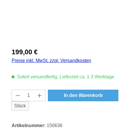
Regulärer Preis:
199,00 €
Preise inkl. MwSt. zzgl. Versandkosten
Sofort versandfertig, Lieferzeit ca. 1-3 Werktage
Produkt Anzahl: Gib den gewünschten Wert
In den Warenkorb
Stück
Artikelnummer:
150636