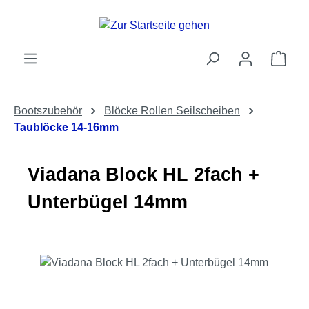
Zum Hauptinhalt springen
Ware
Bootszubehör
Blöcke Rollen Seilscheiben
Taublöcke 14-16mm
Viadana Block HL 2fach +
Unterbügel 14mm
Bildergalerie überspringen