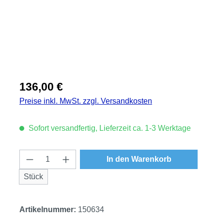
Regulärer Preis:
136,00 €
Preise inkl. MwSt. zzgl. Versandkosten
Sofort versandfertig, Lieferzeit ca. 1-3 Werktage
Produkt Anzahl: Gib den gewünschten Wert
In den Warenkorb
Stück
Artikelnummer:
150634