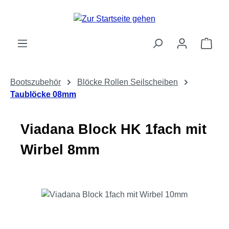
Zum Hauptinhalt springen
Ware
Bootszubehör
Blöcke Rollen Seilscheiben
Taublöcke 08mm
Viadana Block HK 1fach mit
Wirbel 8mm
Bildergalerie überspringen