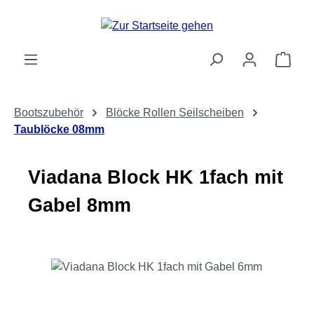
Zum Hauptinhalt springen
Ware
Bootszubehör
Blöcke Rollen Seilscheiben
Taublöcke 08mm
Viadana Block HK 1fach mit
Gabel 8mm
Bildergalerie überspringen