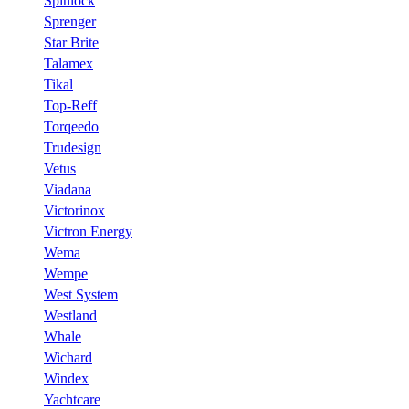
Spinlock
Sprenger
Star Brite
Talamex
Tikal
Top-Reff
Torqeedo
Trudesign
Vetus
Viadana
Victorinox
Victron Energy
Wema
Wempe
West System
Westland
Whale
Wichard
Windex
Yachtcare