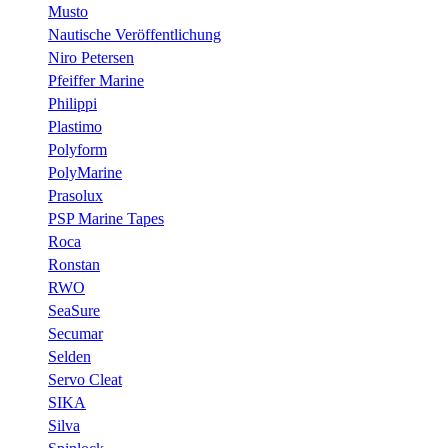
Musto
Nautische Veröffentlichung
Niro Petersen
Pfeiffer Marine
Philippi
Plastimo
Polyform
PolyMarine
Prasolux
PSP Marine Tapes
Roca
Ronstan
RWO
SeaSure
Secumar
Selden
Servo Cleat
SIKA
Silva