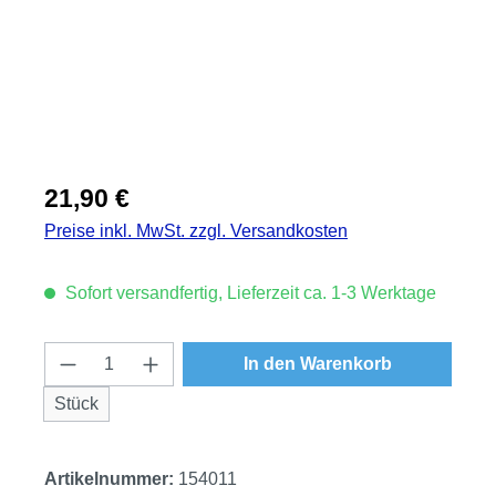
Regulärer Preis:
21,90 €
Preise inkl. MwSt. zzgl. Versandkosten
Sofort versandfertig, Lieferzeit ca. 1-3 Werktage
Produkt Anzahl: Gib den gewünschten Wert
In den Warenkorb
Stück
Artikelnummer:
154011