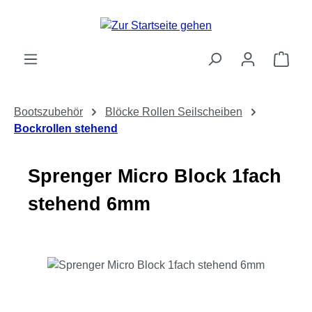
Zum Hauptinhalt springen
Ware
Bootszubehör
Blöcke Rollen Seilscheiben
Bockrollen stehend
Sprenger Micro Block 1fach
stehend 6mm
Bildergalerie überspringen