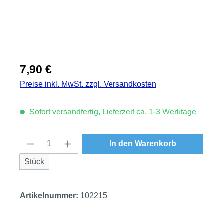
Regulärer Preis:
7,90 €
Preise inkl. MwSt. zzgl. Versandkosten
Sofort versandfertig, Lieferzeit ca. 1-3 Werktage
Produkt Anzahl: Gib den gewünschten Wert
In den Warenkorb
Stück
Artikelnummer:
102215