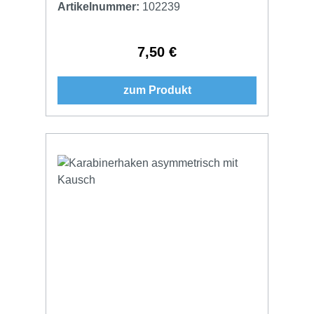
Artikelnummer:
102239
7,50 €
Regulärer Preis:
zum Produkt