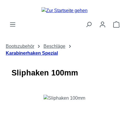
Zum Hauptinhalt springen
Ware
Bootszubehör
Beschläge
Karabinerhaken Spezial
Sliphaken 100mm
Bildergalerie überspringen