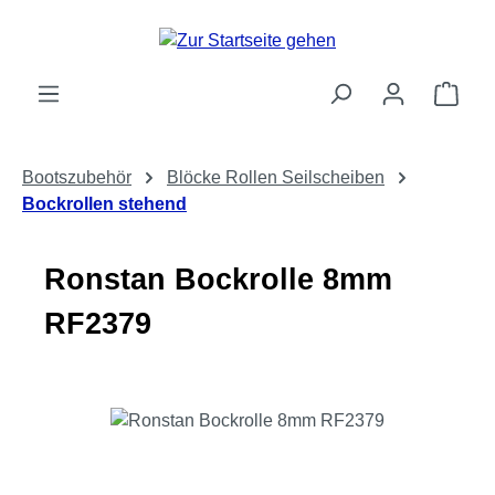
Zum Hauptinhalt springen
Ware
Bootszubehör
Blöcke Rollen Seilscheiben
Bockrollen stehend
Ronstan Bockrolle 8mm
RF2379
Bildergalerie überspringen