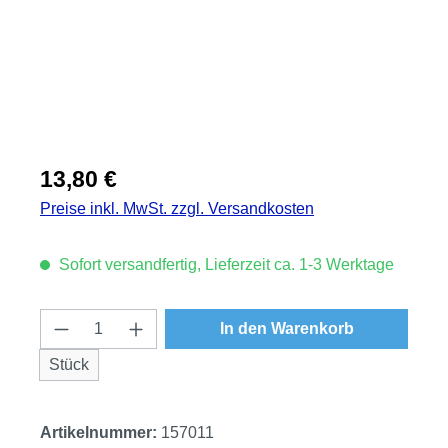
Regulärer Preis:
13,80 €
Preise inkl. MwSt. zzgl. Versandkosten
Sofort versandfertig, Lieferzeit ca. 1-3 Werktage
Produkt Anzahl: Gib den gewünschten Wert
In den Warenkorb
Stück
Artikelnummer:
157011