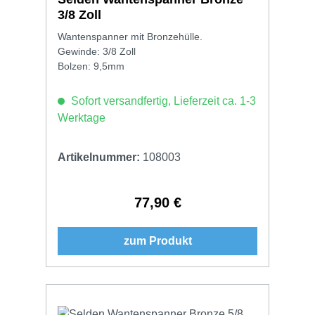
3/8 Zoll
Wantenspanner mit Bronzehülle.
Gewinde: 3/8 Zoll
Bolzen: 9,5mm
Sofort versandfertig, Lieferzeit ca. 1-3
Werktage
Artikelnummer:
108003
77,90 €
Regulärer Preis:
zum Produkt