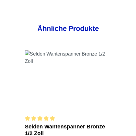
Produktgalerie überspringen
Ähnliche Produkte
Durchschnittliche Bewertung von 5 von 5 Sternen
Selden Wantenspanner Bronze
1/2 Zoll