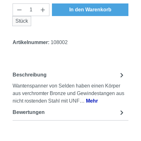
Produkt Anzahl: Gib den gewünschten Wert
In den Warenkorb
Stück
Artikelnummer:
108002
Beschreibung
Wantenspanner von Selden haben einen Körper
aus verchromter Bronze und Gewindestangen aus
nicht rostenden Stahl mit UNF…
Mehr
Bewertungen