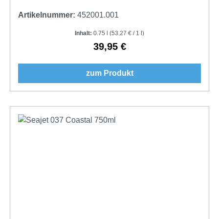
Artikelnummer:
452001.001
Inhalt:
0.75 l
(53,27 € / 1 l)
39,95 €
Regulärer Preis:
zum Produkt