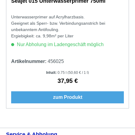
Seajet 015 Unterwasserprimer 750ml
Unterwasserprimer auf Acrylharzbasis.
Geeignet als Sperr- bzw. Verbindungsanstrich bei
unbekanntem Antifouling.
Ergiebigkeit: ca. 9,98m² per Liter
Nur Abholung im Ladengeschäft möglich
Artikelnummer:
456025
Inhalt:
0.75 l
(50,60 € / 1 l)
37,95 €
Regulärer Preis:
zum Produkt
Service & Abholung