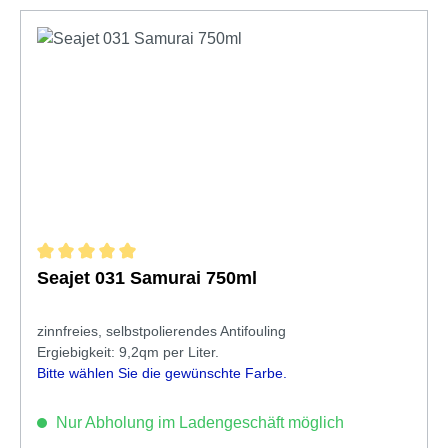
Durchschnittliche Bewertung von 5 von 5 Sternen
Seajet 031 Samurai 750ml
zinnfreies, selbstpolierendes Antifouling
Ergiebigkeit: 9,2qm per Liter.
Bitte wählen Sie die gewünschte Farbe.
Nur Abholung im Ladengeschäft möglich