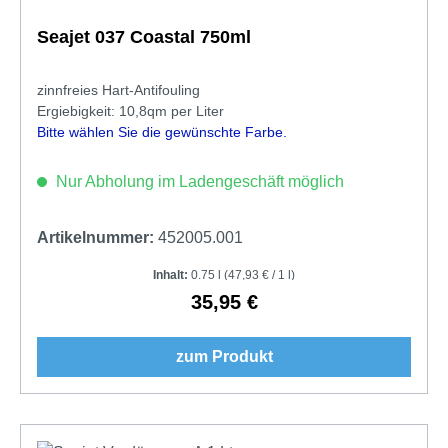
Seajet 037 Coastal 750ml
zinnfreies Hart-Antifouling
Ergiebigkeit: 10,8qm per Liter
Bitte wählen Sie die gewünschte Farbe.
Nur Abholung im Ladengeschäft möglich
Artikelnummer:
452005.001
Inhalt:
0.75 l
(47,93 € / 1 l)
35,95 €
Regulärer Preis:
zum Produkt