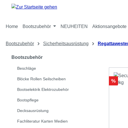
m Hauptinhalt springen
Zur Suche springen
Zur Hauptnavigation springen
Home
Bootszubehör
NEUHEITEN
Aktionsangebote
Bootszubehör
Sicherheitsausrüstung
Regattaweste
Bootszubehör
Beschläge
Blöcke Rollen Seilscheiben
Rabatt
%
Bootselektrik Elektrozubehör
Bootspflege
Decksausrüstung
Fachliteratur Karten Medien