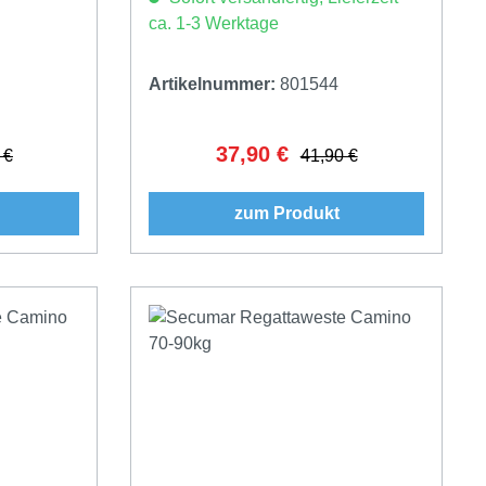
ca. 1-3 Werktage
Artikelnummer:
801544
37,90 €
er Preis:
Verkaufspreis:
Regulärer Preis:
 €
41,90 €
zum Produkt