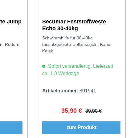
te Jump
Secumar Feststoffweste
Echo 30-40kg
Schwimmhilfe für 30-40kg
ln, Rudern,
Einsatzgebiete: Jollensegeln, Kanu,
Kajak
Sofort versandfertig, Lieferzeit
ca. 1-3 Werktage
Artikelnummer:
801541
35,90 €
Preis:
Verkaufspreis:
Regulärer Preis:
39,90 €
zum Produkt