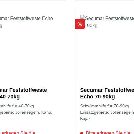
Rabatt
%
ar Feststoffweste
Secumar Feststoffwe
40-70kg
Echo 70-90kg
hilfe für 40-70kg
Schwimmhilfe für 70-90kg
gebiete: Jollensegeln, Kanu,
Einsatzgebiete: Jollensegeln
Kajak
 erfragen Sie die
Bitte erfragen Sie die