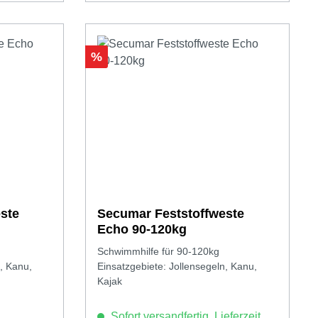
Rabatt
%
ste
Secumar Feststoffweste
Echo 90-120kg
Schwimmhilfe für 90-120kg
, Kanu,
Einsatzgebiete: Jollensegeln, Kanu,
Kajak
Sofort versandfertig, Lieferzeit