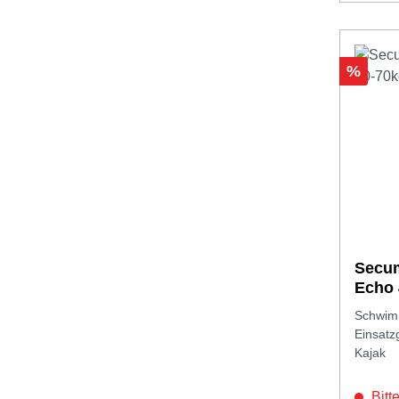
Rabatt
%
Secum
Echo 
Schwimm
Einsatz
Kajak
Bitte