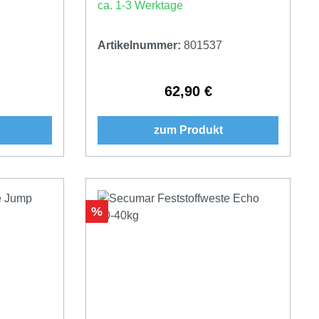
ca. 1-3 Werktage
Artikelnummer:
801537
62,90 €
Preis:
Regulärer Preis:
zum Produkt
Rabatt
%