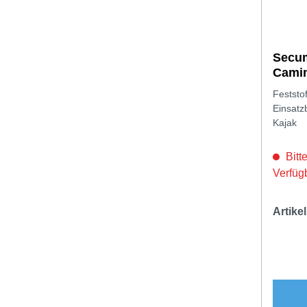
Secum
Camin
Feststo
Einsatz
Kajak
Bitte
Verfüg
Artik