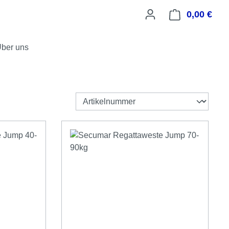
0,00 €
Ware
ber uns