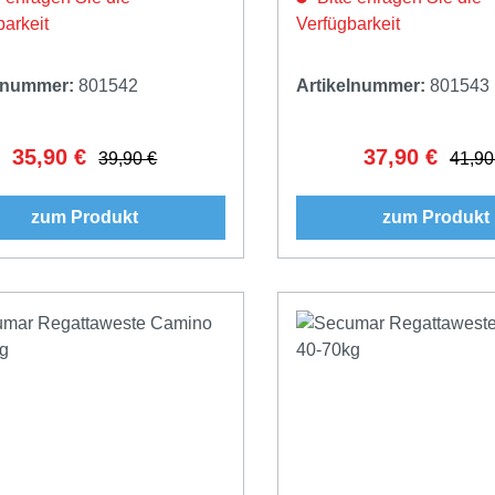
barkeit
Verfügbarkeit
elnummer:
801542
Artikelnummer:
801543
35,90 €
37,90 €
Verkaufspreis:
Regulärer Preis:
Verkaufspreis:
Regulär
39,90 €
41,90
zum Produkt
zum Produkt