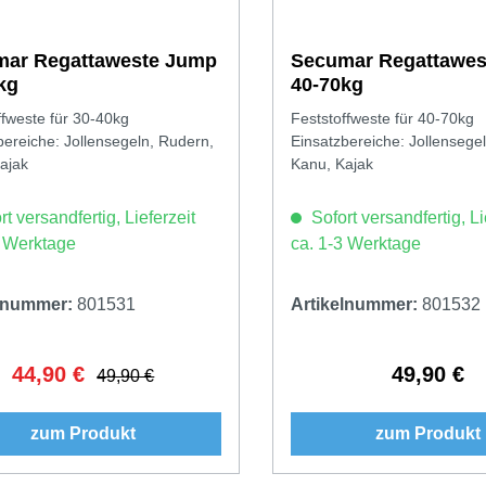
ar Regattaweste Jump
Secumar Regattawes
kg
40-70kg
ffweste für 30-40kg
Feststoffweste für 40-70kg
bereiche: Jollensegeln, Rudern,
Einsatzbereiche: Jollensege
ajak
Kanu, Kajak
t versandfertig, Lieferzeit
Sofort versandfertig, Li
3 Werktage
ca. 1-3 Werktage
elnummer:
801531
Artikelnummer:
801532
44,90 €
49,90 €
Verkaufspreis:
Regulärer Preis:
Regulärer 
49,90 €
zum Produkt
zum Produkt