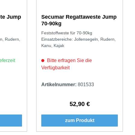
te Jump
Secumar Regattaweste Jump
70-90kg
Feststoffweste für 70-90kg
ln, Rudern,
Einsatzbereiche: Jollensegeln, Rudern,
Kanu, Kajak
eferzeit
Bitte erfragen Sie die
Verfügbarkeit
Artikelnummer:
801533
52,90 €
Preis:
Regulärer Preis:
zum Produkt