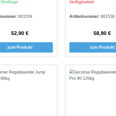
3 Werktage
Verfügbarkeit
elnummer:
801534
Artikelnummer:
801536
52,90 €
58,90 €
Regulärer Preis:
Regulärer 
zum Produkt
zum Produkt