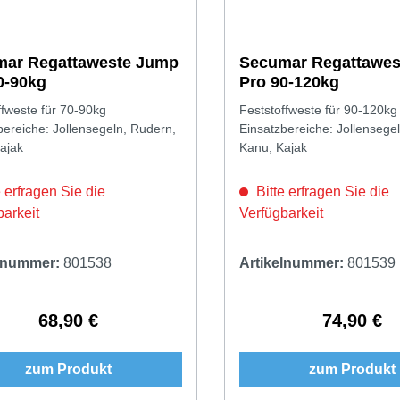
ar Regattaweste Jump
Secumar Regattawes
0-90kg
Pro 90-120kg
ffweste für 70-90kg
Feststoffweste für 90-120kg
bereiche: Jollensegeln, Rudern,
Einsatzbereiche: Jollensege
ajak
Kanu, Kajak
 erfragen Sie die
Bitte erfragen Sie die
barkeit
Verfügbarkeit
elnummer:
801538
Artikelnummer:
801539
68,90 €
74,90 €
Regulärer Preis:
Regulärer 
zum Produkt
zum Produkt