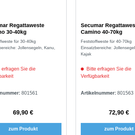
ar Regattaweste
Secumar Regattawes
o 30-40kg
Camino 40-70kg
ffweste für 30-40kg
Feststoffweste für 40-70kg
bereiche: Jollensegeln, Kanu,
Einsatzbereiche: Jollensege
Kajak
 erfragen Sie die
Bitte erfragen Sie die
barkeit
Verfügbarkeit
elnummer:
801561
Artikelnummer:
801563
69,90 €
72,90 €
Regulärer Preis:
Regulärer 
zum Produkt
zum Produkt