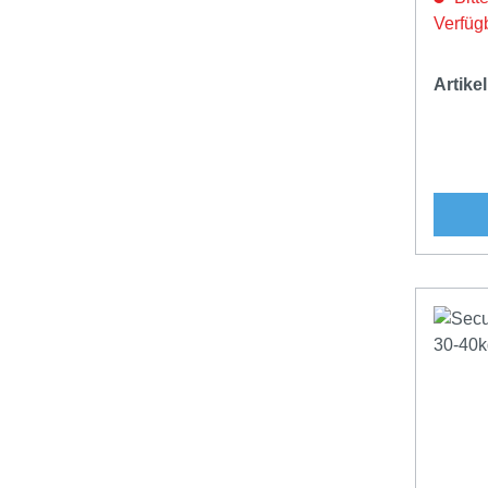
Verfüg
Artik