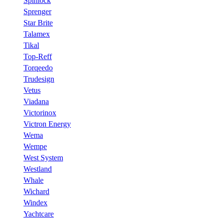
Spinlock
Sprenger
Star Brite
Talamex
Tikal
Top-Reff
Torqeedo
Trudesign
Vetus
Viadana
Victorinox
Victron Energy
Wema
Wempe
West System
Westland
Whale
Wichard
Windex
Yachtcare