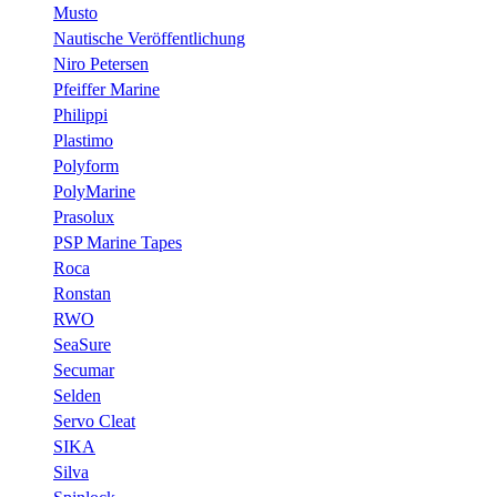
Musto
Nautische Veröffentlichung
Niro Petersen
Pfeiffer Marine
Philippi
Plastimo
Polyform
PolyMarine
Prasolux
PSP Marine Tapes
Roca
Ronstan
RWO
SeaSure
Secumar
Selden
Servo Cleat
SIKA
Silva