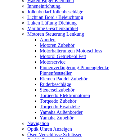
Haken Bügel Klemmen
Inneneinrichtung
Jollenbedarf Jollenbeschläge
Licht an Bord / Beleuchtung
Luken Lüftung Dichtung
Maritime Geschenkartikel
Motoren Steuerung Lenkung
Anoden
Motoren Zubehör
Motorhalterungen Motorschloss
Motoröl Getriebeöl Fett
Motorservice
Pinnenverlängerung Pinnengelenke
Pinnenfeststeller
Riemen Paddel Zubehör
Ruderbeschläge
Steuerseilzubehör
Torqeedo Elektromotoren
Torqeedo Zubehör
Torqeedo Ersatzteile
Yamaha Außenborder
Yamaha Zubehör
Navigation
Optik Uhren Anzeigen
Ösen Verschlüsse Schlösser