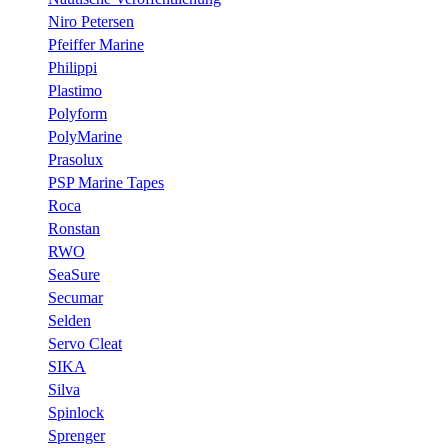
Niro Petersen
Pfeiffer Marine
Philippi
Plastimo
Polyform
PolyMarine
Prasolux
PSP Marine Tapes
Roca
Ronstan
RWO
SeaSure
Secumar
Selden
Servo Cleat
SIKA
Silva
Spinlock
Sprenger