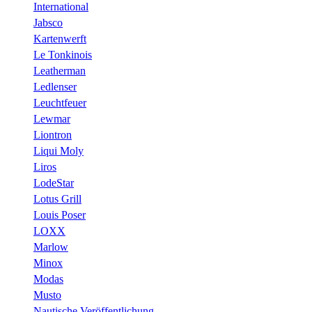
International
Jabsco
Kartenwerft
Le Tonkinois
Leatherman
Ledlenser
Leuchtfeuer
Lewmar
Liontron
Liqui Moly
Liros
LodeStar
Lotus Grill
Louis Poser
LOXX
Marlow
Minox
Modas
Musto
Nautische Veröffentlichung