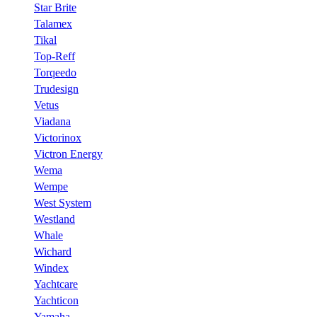
Star Brite
Talamex
Tikal
Top-Reff
Torqeedo
Trudesign
Vetus
Viadana
Victorinox
Victron Energy
Wema
Wempe
West System
Westland
Whale
Wichard
Windex
Yachtcare
Yachticon
Yamaha