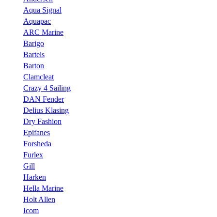
Aqua Signal
Aquapac
ARC Marine
Barigo
Bartels
Barton
Clamcleat
Crazy 4 Sailing
DAN Fender
Delius Klasing
Dry Fashion
Epifanes
Forsheda
Furlex
Gill
Harken
Hella Marine
Holt Allen
Icom