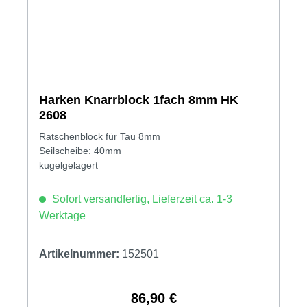
Harken Knarrblock 1fach 8mm HK
2608
Ratschenblock für Tau 8mm
Seilscheibe: 40mm
kugelgelagert
Sofort versandfertig, Lieferzeit ca. 1-3
Werktage
Artikelnummer:
152501
86,90 €
Regulärer Preis: