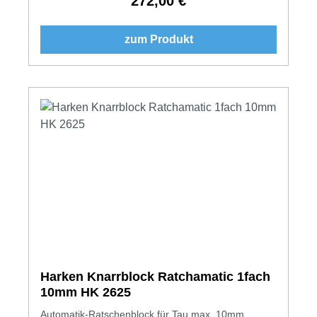
272,00 €
Regulärer Preis:
zum Produkt
Harken Knarrblock Ratchamatic 1fach
10mm HK 2625
Automatik-Ratschenblock für Tau max. 10mm