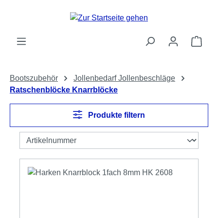
Zum Hauptinhalt springen
Ware
Bootszubehör
Jollenbedarf Jollenbeschläge
Ratschenblöcke Knarrblöcke
Produkte filtern