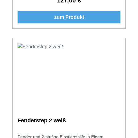
127,00 €
Regulärer Preis:
zum Produkt
Fenderstep 2 weiß
Fender und 2-stufige Einstiegshilfe in Einem.