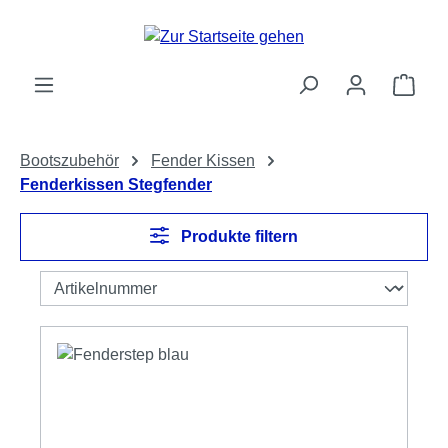
Zum Hauptinhalt springen
Ware
Bootszubehör
Fender Kissen
Fenderkissen Stegfender
Produkte filtern