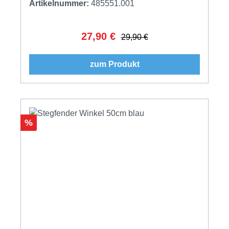
Artikelnummer:
485551.001
27,90 €
Verkaufspreis:
Regulärer Preis:
29,90 €
zum Produkt
Rabatt
%