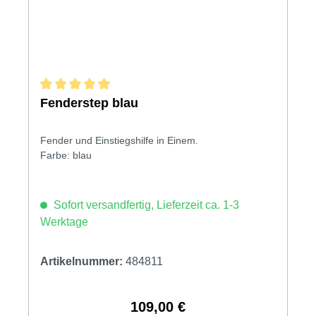
Durchschnittliche Bewertung von 5 von 5 Sternen
Fenderstep blau
Fender und Einstiegshilfe in Einem.
Farbe: blau
Sofort versandfertig, Lieferzeit ca. 1-3
Werktage
Artikelnummer:
484811
109,00 €
Regulärer Preis: