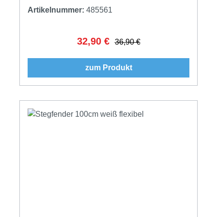
Artikelnummer:
485561
32,90 €
Verkaufspreis:
Regulärer Preis:
36,90 €
zum Produkt