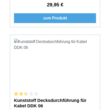
29,95 €
Regulärer Preis:
zum Produkt
Durchschnittliche Bewertung von 2.5 von 5 Sternen
Kunststoff Decksdurchführung für
Kabel DDK 06