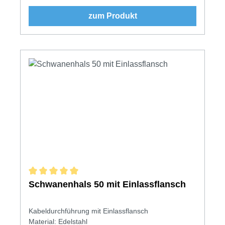
zum Produkt
Durchschnittliche Bewertung von 5 von 5 Sternen
Schwanenhals 50 mit Einlassflansch
Kabeldurchführung mit Einlassflansch
Material: Edelstahl