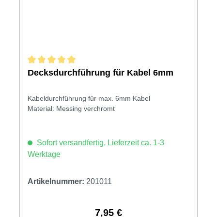
Durchschnittliche Bewertung von 5 von 5 Sternen
Decksdurchführung für Kabel 6mm
Kabeldurchführung für max. 6mm Kabel
Material: Messing verchromt
Sofort versandfertig, Lieferzeit ca. 1-3
Werktage
Artikelnummer:
201011
7,95 €
Regulärer Preis: