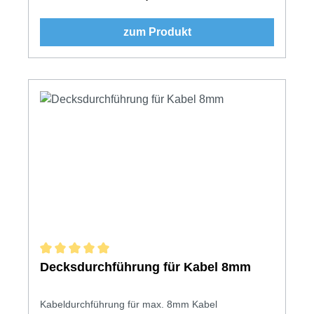
zum Produkt
Durchschnittliche Bewertung von 5 von 5 Sternen
Decksdurchführung für Kabel 8mm
Kabeldurchführung für max. 8mm Kabel