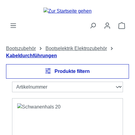
Zum Hauptinhalt springen
Ware
Bootszubehör
Bootselektrik Elektrozubehör
Kabeldurchführungen
Produkte filtern