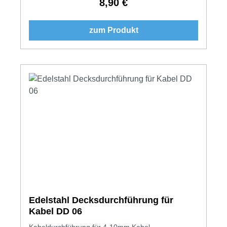
8,90 €
Regulärer Preis:
zum Produkt
Edelstahl Decksdurchführung für
Kabel DD 06
Kabeldurchführung für 4-10mm Kabel