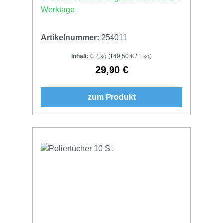
Kunststoffoberflächen
Werktage
Artikelnummer:
254011
Inhalt:
0.2 kg
(149,50 € / 1 kg)
29,90 €
Regulärer Preis:
zum Produkt