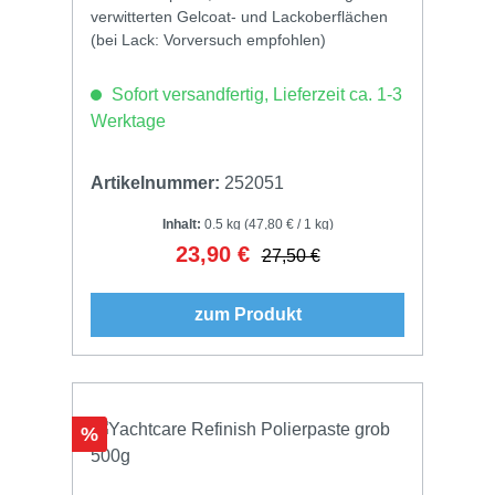
verwitterten Gelcoat- und Lackoberflächen
(bei Lack: Vorversuch empfohlen)
Sofort versandfertig, Lieferzeit ca. 1-3
Werktage
Artikelnummer:
252051
Inhalt:
0.5 kg
(47,80 € / 1 kg)
23,90 €
Verkaufspreis:
Regulärer Preis:
27,50 €
zum Produkt
Rabatt
%