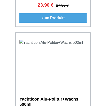
23,90 €
Verkaufspreis:
Regulärer Preis:
27,50 €
zum Produkt
Yachticon Alu-Politur+Wachs
500ml