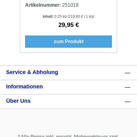
Artikelnummer:
251019
Inhalt:
0.25 kg
(119,80 € / 1 kg)
29,95 €
Regulärer Preis:
zum Produkt
Service & Abholung
Informationen
Über Uns
* Alle Preise inkl. gesetzl. Mehrwertsteuer zzgl.