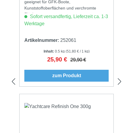
geeignet für GFK-Boote,
Kunststoffoberflächen und verchromte
Flächen
Sofort versandfertig, Lieferzeit ca. 1-3
Werktage
Artikelnummer:
252061
Inhalt:
0.5 kg
(51,80 € / 1 kg)
25,90 €
Verkaufspreis:
Regulärer Preis:
29,90 €
zum Produkt