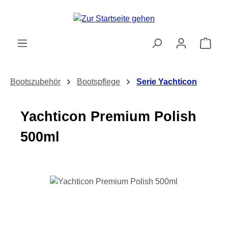
Zum Hauptinhalt springen
Ware
Bootszubehör
Bootspflege
Serie Yachticon
Yachticon Premium Polish
500ml
Bildergalerie überspringen