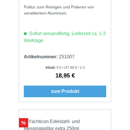
Politur zum Reinigen und Polieren von
verwittertem Aluminium.
Sofort versandfertig, Lieferzeit ca. 1-3
Werktage
Artikelnummer:
251007
Inhalt:
0.5 l
(37,90 € / 1 l)
18,95 €
Regulärer Preis:
zum Produkt
Rabatt
%