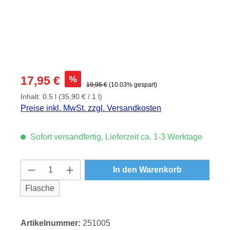
Verkaufspreis:
%
17,95 €
Regulärer Preis:
19,95 €
(10.03% gespart)
Inhalt:
0.5 l
(35,90 € / 1 l)
Preise inkl. MwSt. zzgl. Versandkosten
Sofort versandfertig, Lieferzeit ca. 1-3 Werktage
Produkt Anzahl: Gib den gewünschten Wert
In den Warenkorb
Flasche
Artikelnummer:
251005