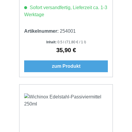
Sofort versandfertig, Lieferzeit ca. 1-3
Werktage
Artikelnummer:
254001
Inhalt:
0.5 l
(71,80 € / 1 l)
35,90 €
Regulärer Preis:
zum Produkt