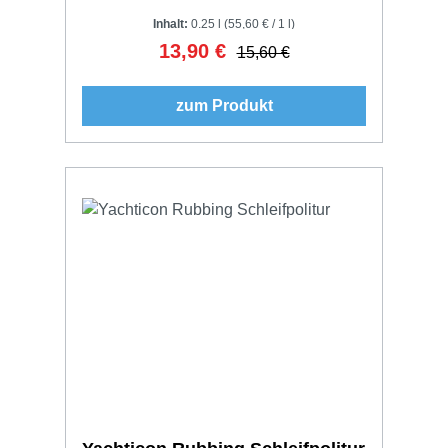
Inhalt:
0.25 l
(55,60 € / 1 l)
13,90 €
Verkaufspreis:
Regulärer Preis:
15,60 €
zum Produkt