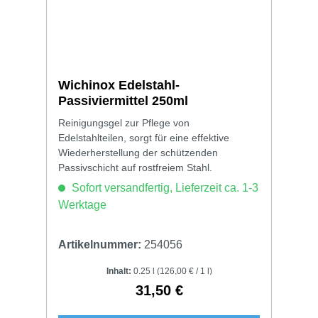
Wichinox Edelstahl-
Passiviermittel 250ml
Reinigungsgel zur Pflege von
Edelstahlteilen, sorgt für eine effektive
Wiederherstellung der schützenden
Passivschicht auf rostfreiem Stahl.
Sofort versandfertig, Lieferzeit ca. 1-3
Werktage
Artikelnummer:
254056
Inhalt:
0.25 l
(126,00 € / 1 l)
31,50 €
Regulärer Preis: