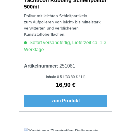
Yachticon Rubbing Schleifpolitur
500ml
Politur mit leichten Schleifpartikeln
zum Aufpolieren von leicht- bis mittelstark
verwitterten und verblichenen
Kunststoffoberflächen.
Sofort versandfertig, Lieferzeit ca. 1-3
Werktage
Artikelnummer:
251081
Inhalt:
0.5 l
(33,80 € / 1 l)
16,90 €
Regulärer Preis:
zum Produkt