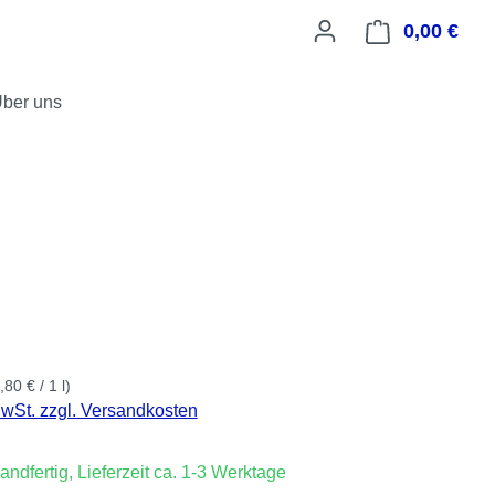
0,00 €
Ware
ber uns
is:
€
,80 € / 1 l)
MwSt. zzgl. Versandkosten
andfertig, Lieferzeit ca. 1-3 Werktage