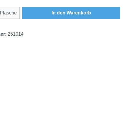
Anzahl: Gib den gewünschten Wert ein oder
Flasche
In den Warenkorb
er:
251014