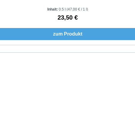
Inhalt:
0.5 l
(47,00 € / 1 l)
23,50 €
Regulärer Preis:
zum Produkt