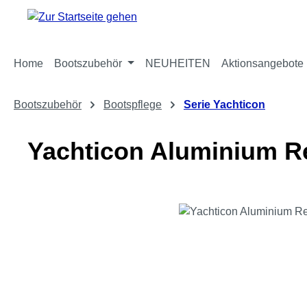
m Hauptinhalt springen
Zur Suche springen
Zur Hauptnavigation springen
Home
Bootszubehör
NEUHEITEN
Aktionsangebote
Bootszubehör
Bootspflege
Serie Yachticon
Yachticon Aluminium R
Bildergalerie überspringen