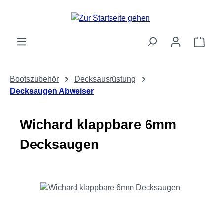
Zum Hauptinhalt springen
Ware
Bootszubehör
Decksausrüstung
Decksaugen Abweiser
Wichard klappbare 6mm
Decksaugen
Bildergalerie überspringen