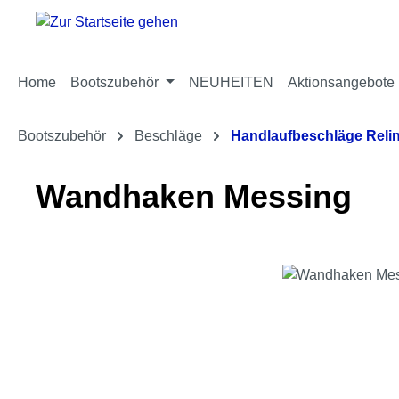
m Hauptinhalt springen
Zur Suche springen
Zur Hauptnavigation springen
Home
Bootszubehör
NEUHEITEN
Aktionsangebote
Bootszubehör
Beschläge
Handlaufbeschläge Reli
Wandhaken Messing
Bildergalerie überspringen