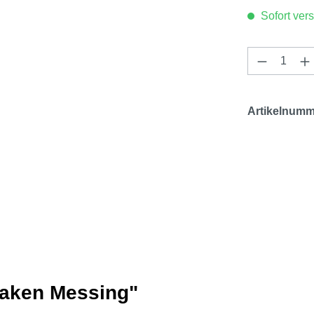
Sofort vers
Produkt 
Artikelnumm
haken Messing"