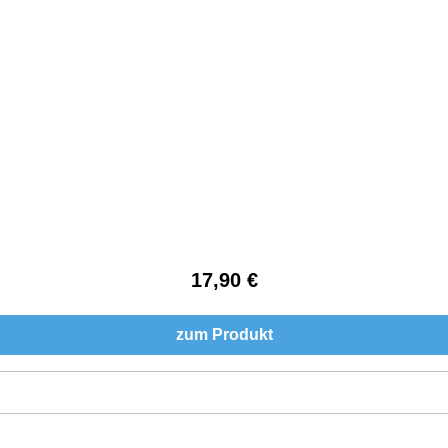
17,90 €
Regulärer Preis:
zum Produkt