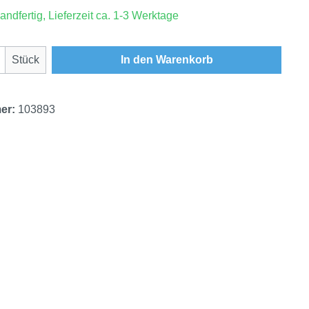
andfertig, Lieferzeit ca. 1-3 Werktage
Anzahl: Gib den gewünschten Wert ein oder
Stück
In den Warenkorb
er:
103893