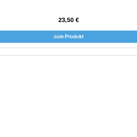
23,50 €
Regulärer Preis:
zum Produkt