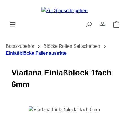
Zum Hauptinhalt springen
Ware
Bootszubehör
Blöcke Rollen Seilscheiben
Einlaßblöcke Fallenaustritte
Viadana Einlaßblock 1fach
6mm
Bildergalerie überspringen