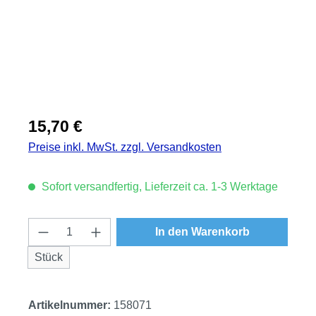
Regulärer Preis:
15,70 €
Preise inkl. MwSt. zzgl. Versandkosten
Sofort versandfertig, Lieferzeit ca. 1-3 Werktage
Produkt Anzahl: Gib den gewünschten Wert
In den Warenkorb
Stück
Artikelnummer:
158071