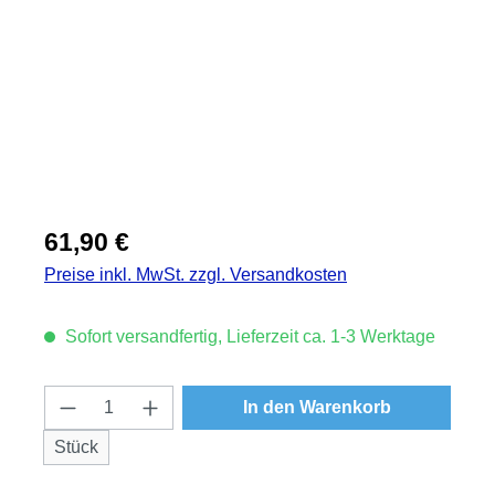
Regulärer Preis:
61,90 €
Preise inkl. MwSt. zzgl. Versandkosten
Sofort versandfertig, Lieferzeit ca. 1-3 Werktage
Produkt Anzahl: Gib den gewünschten Wert
In den Warenkorb
Stück