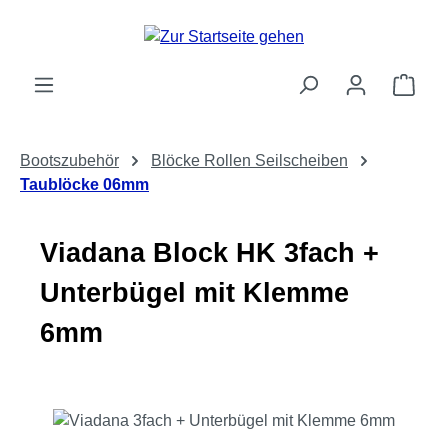
Zum Hauptinhalt springen
Ware
Bootszubehör
Blöcke Rollen Seilscheiben
Taublöcke 06mm
Viadana Block HK 3fach +
Unterbügel mit Klemme
6mm
Bildergalerie überspringen