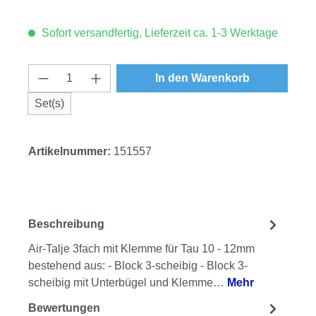
Sofort versandfertig, Lieferzeit ca. 1-3 Werktage
Produkt Anzahl: Gib den gewünschten Wert
In den Warenkorb
Set(s)
Artikelnummer:
151557
Beschreibung
Air-Talje 3fach mit Klemme für Tau 10 - 12mm
bestehend aus: - Block 3-scheibig - Block 3-
scheibig mit Unterbügel und Klemme…
Mehr
Bewertungen