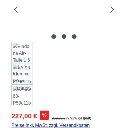
Verkaufspreis:
%
227,00 €
Regulärer Preis:
252,00 €
(9.92% gespart)
Preise inkl. MwSt. zzgl. Versandkosten